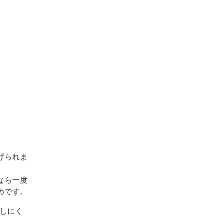
げられま
なら一度
めです。
出しにく