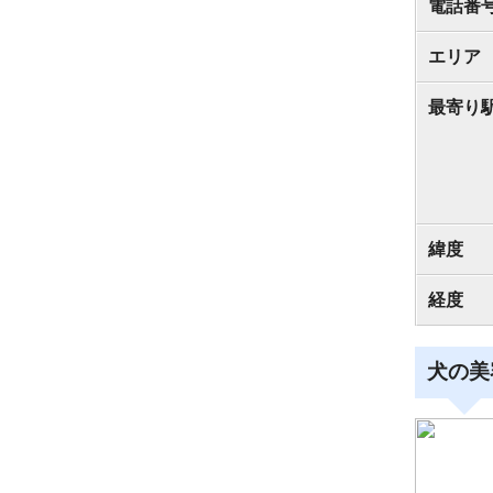
電話番
エリア
最寄り
緯度
経度
犬の美