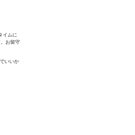
タイムに
す。お留守
ルでいいか