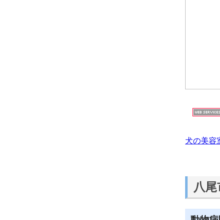
犬の美容
八尾
動物病