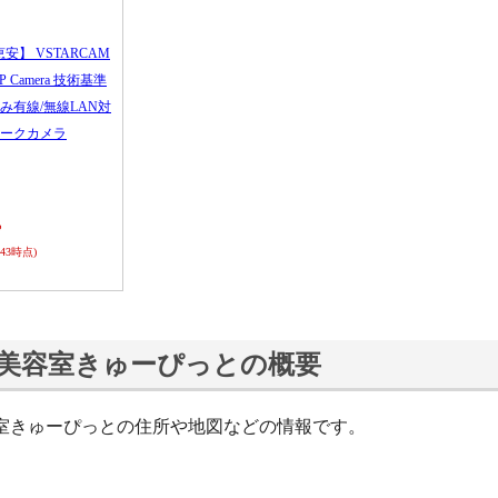
恵安】 VSTARCAM
 IP Camera 技術基準
み有線/無線LAN対
ークカメラ
ら
0:43時点)
美容室きゅーぴっとの概要
室きゅーぴっとの住所や地図などの情報です。