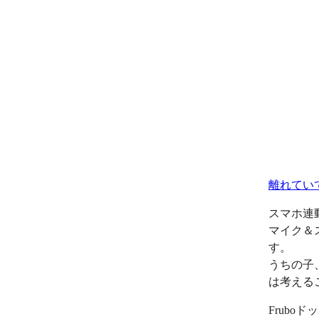
離れてい
スマホ連
マイク＆
す。
うちの子
は考える
Frub