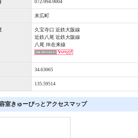
072-994-9004
号
末広町
久宝寺口 近鉄大阪線
駅
近鉄八尾 近鉄大阪線
八尾 JR在来線
34.63065
135.59514
容室きゅーぴっとアクセスマップ