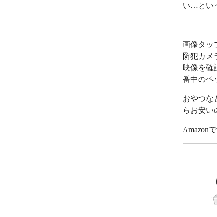
い…とい
画像タッ
防犯カメ
映像を確
番中のペ
おやつな
らお安い
Amazo