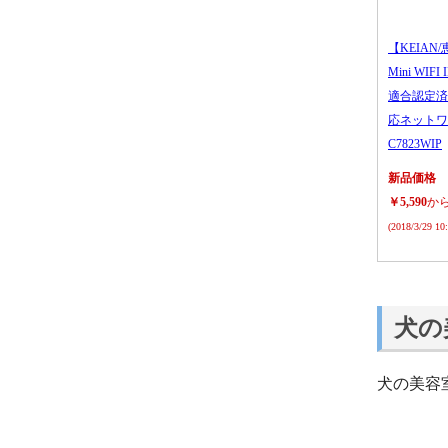
【KEIAN/
Mini WIFI
適合認定済
応ネットワ
C7823WIP
新品価格
￥5,590
か
(2018/3/29 1
犬の
犬の美容