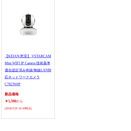
【KEIAN/恵安】 VSTARCAM
Mini WIFI IP Camera 技術基準
適合認定済み有線/無線LAN対
応ネットワークカメラ
C7823WIP
新品価格
￥5,590
から
(2018/3/29 10:43時点)