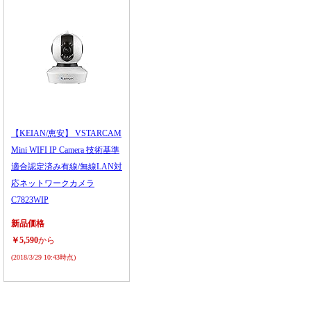
【KEIAN/恵安】 VSTARCAM
Mini WIFI IP Camera 技術基準
適合認定済み有線/無線LAN対
応ネットワークカメラ
C7823WIP
新品価格
￥5,590
から
(2018/3/29 10:43時点)