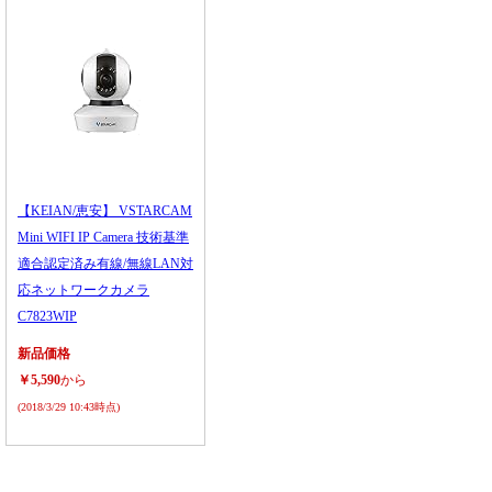
【KEIAN/恵安】 VSTARCAM
Mini WIFI IP Camera 技術基準
適合認定済み有線/無線LAN対
応ネットワークカメラ
C7823WIP
新品価格
￥5,590
から
(2018/3/29 10:43時点)