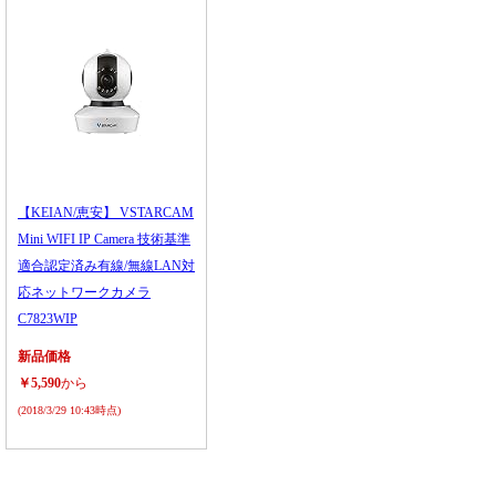
【KEIAN/恵安】 VSTARCAM
Mini WIFI IP Camera 技術基準
適合認定済み有線/無線LAN対
応ネットワークカメラ
C7823WIP
新品価格
￥5,590
から
(2018/3/29 10:43時点)