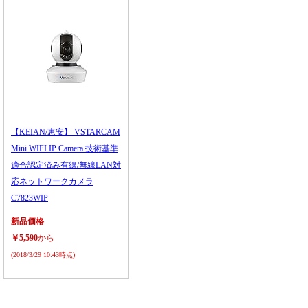
【KEIAN/恵安】 VSTARCAM
Mini WIFI IP Camera 技術基準
適合認定済み有線/無線LAN対
応ネットワークカメラ
C7823WIP
新品価格
￥5,590
から
(2018/3/29 10:43時点)