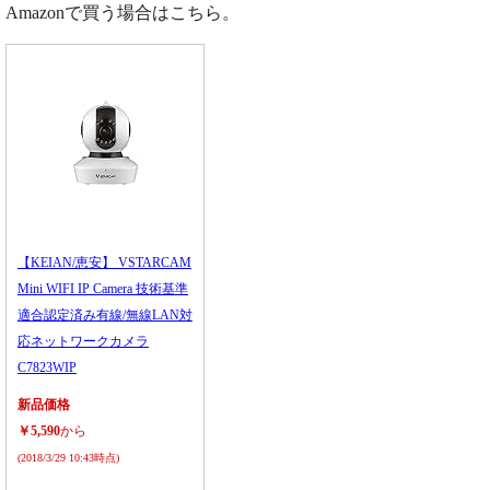
Amazonで買う場合はこちら。
【KEIAN/恵安】 VSTARCAM
Mini WIFI IP Camera 技術基準
適合認定済み有線/無線LAN対
応ネットワークカメラ
C7823WIP
新品価格
￥5,590
から
(2018/3/29 10:43時点)