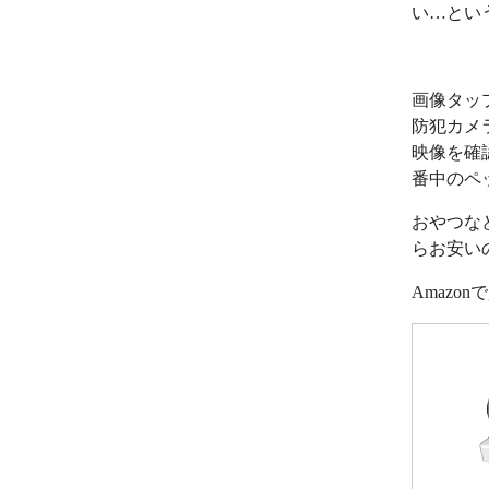
い…とい
画像タッ
防犯カメ
映像を確
番中のペ
おやつな
らお安い
Amazo