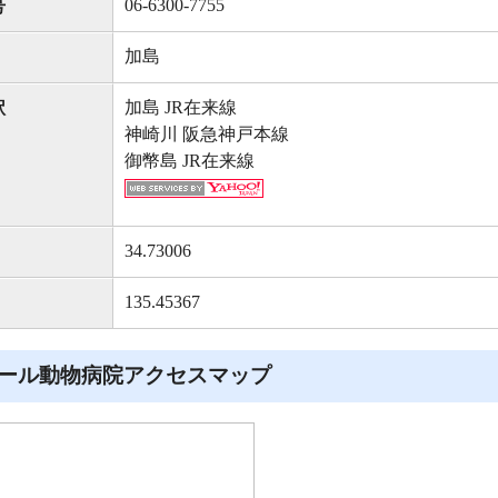
06-6300-7755
号
加島
加島 JR在来線
駅
神崎川 阪急神戸本線
御幣島 JR在来線
34.73006
135.45367
ール動物病院アクセスマップ