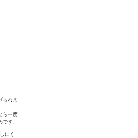
げられま
なら一度
めです。
出しにく