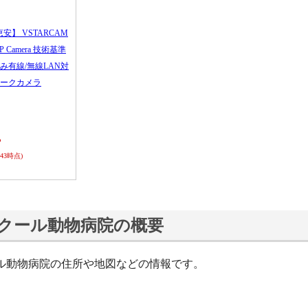
恵安】 VSTARCAM
 IP Camera 技術基準
み有線/無線LAN対
ークカメラ
ら
0:43時点)
クール動物病院の概要
ル動物病院の住所や地図などの情報です。