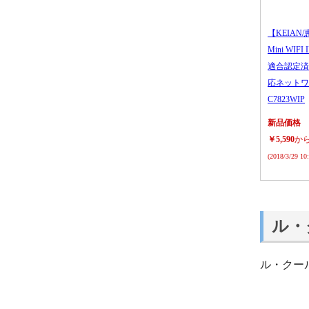
【KEIAN/
Mini WIFI
適合認定済
応ネットワ
C7823WIP
新品価格
￥5,590
か
(2018/3/29 1
ル・
ル・クー