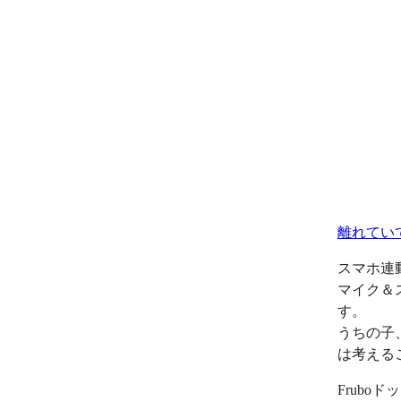
離れてい
スマホ連
マイク＆
す。
うちの子
は考える
Frub