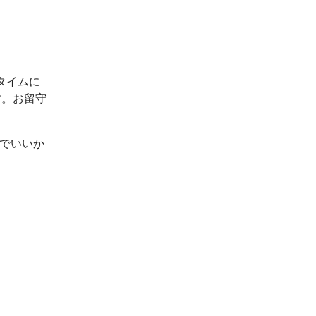
タイムに
す。お留守
ルでいいか