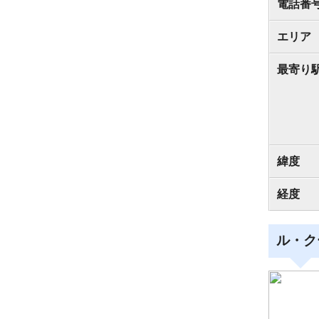
電話番
エリア
最寄り
緯度
経度
ル・ク