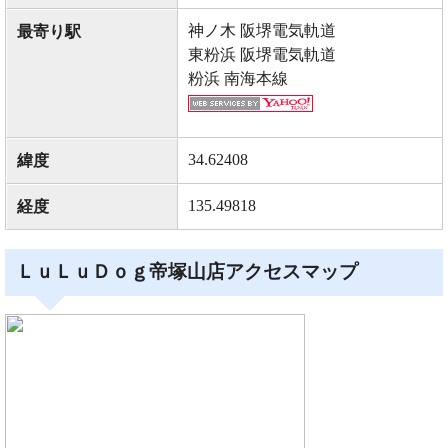
神ノ木 阪堺電気軌道
最寄り駅
東粉浜 阪堺電気軌道
粉浜 南海本線
34.62408
緯度
135.49818
経度
ＬｕＬｕＤｏｇ帝塚山店アクセスマップ