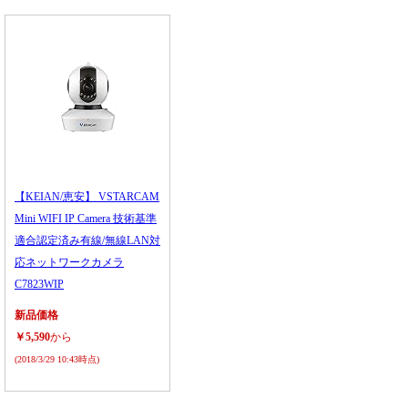
【KEIAN/恵安】 VSTARCAM
Mini WIFI IP Camera 技術基準
適合認定済み有線/無線LAN対
応ネットワークカメラ
C7823WIP
新品価格
￥5,590
から
(2018/3/29 10:43時点)