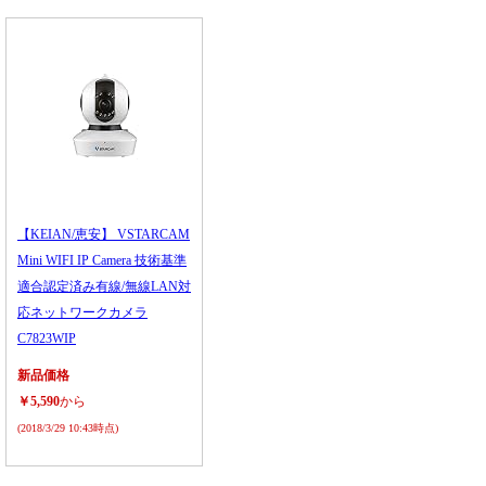
【KEIAN/恵安】 VSTARCAM
Mini WIFI IP Camera 技術基準
適合認定済み有線/無線LAN対
応ネットワークカメラ
C7823WIP
新品価格
￥5,590
から
(2018/3/29 10:43時点)