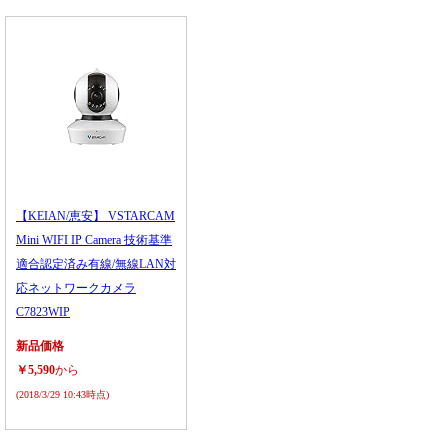
【KEIAN/恵安】 VSTARCAM
Mini WIFI IP Camera 技術基準
適合認定済み有線/無線LAN対
応ネットワークカメラ
C7823WIP
新品価格
￥5,590
から
(2018/3/29 10:43時点)