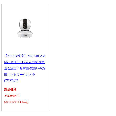
【KEIAN/恵安】 VSTARCAM
Mini WIFI IP Camera 技術基準
適合認定済み有線/無線LAN対
応ネットワークカメラ
C7823WIP
新品価格
￥5,590
から
(2018/3/29 10:43時点)