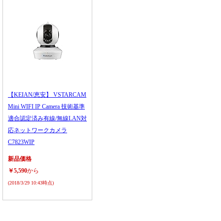
【KEIAN/恵安】 VSTARCAM
Mini WIFI IP Camera 技術基準
適合認定済み有線/無線LAN対
応ネットワークカメラ
C7823WIP
新品価格
￥5,590
から
(2018/3/29 10:43時点)