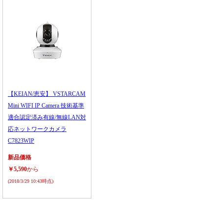
【KEIAN/恵安】 VSTARCAM
Mini WIFI IP Camera 技術基準
適合認定済み有線/無線LAN対
応ネットワークカメラ
C7823WIP
新品価格
￥5,590
から
(2018/3/29 10:43時点)