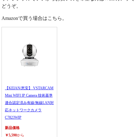
どうぞ。
Amazonで買う場合はこちら。
【KEIAN/恵安】 VSTARCAM
Mini WIFI IP Camera 技術基準
適合認定済み有線/無線LAN対
応ネットワークカメラ
C7823WIP
新品価格
￥5,590
から