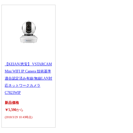
【KEIAN/恵安】 VSTARCAM
Mini WIFI IP Camera 技術基準
適合認定済み有線/無線LAN対
応ネットワークカメラ
C7823WIP
新品価格
￥5,590
から
(2018/3/29 10:43時点)