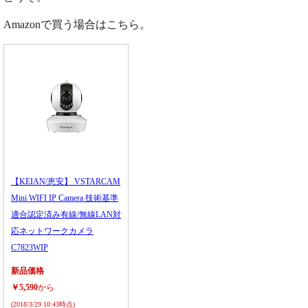
Amazonで買う場合はこちら。
【KEIAN/恵安】 VSTARCAM
Mini WIFI IP Camera 技術基準
適合認定済み有線/無線LAN対
応ネットワークカメラ
C7823WIP
新品価格
￥5,590
から
(2018/3/29 10:43時点)