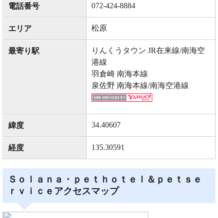
072-424-8884
電話番号
松原
エリア
りんくうタウン JR在来線/南海空
最寄り駅
港線
羽倉崎 南海本線
泉佐野 南海本線/南海空港線
34.40607
緯度
135.30591
経度
Ｓｏｌａｎａ・ｐｅｔｈｏｔｅｌ＆ｐｅｔｓｅ
ｒｖｉｃｅアクセスマップ