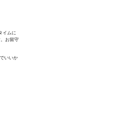
タイムに
す。お留守
ルでいいか