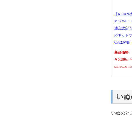
【KEIAN/
Mini WIFI
適合認定済
応ネットワ
C7823WIP
新品価格
￥5,590
か
(2018/3/29 1
いぬ
いぬのと