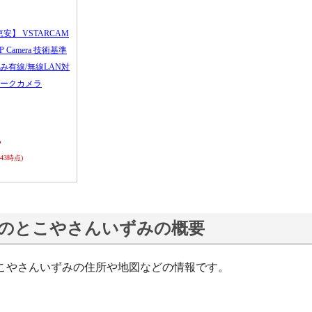
恵安】 VSTARCAM
 IP Camera 技術基準
み有線/無線LAN対
ークカメラ
ら
0:43時点)
のとこやさんいずみの概要
こやさんいずみの住所や地図などの情報です。