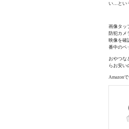
い…とい
画像タッ
防犯カメ
映像を確
番中のペ
おやつな
らお安い
Amazo