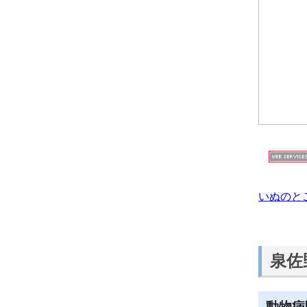
いぬのと
泉佐
動物病