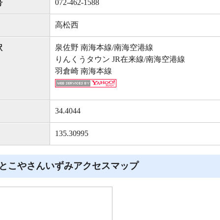
072-462-1588
号
高松西
泉佐野 南海本線/南海空港線
駅
りんくうタウン JR在来線/南海空港線
羽倉崎 南海本線
34.4044
135.30995
とこやさんいずみアクセスマップ