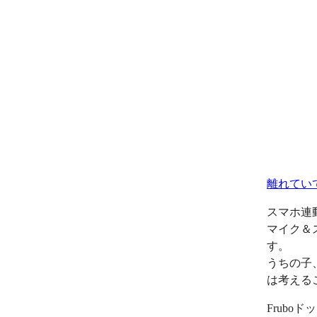
離れてい
スマホ連
マイク＆
す。
うちの子
は考える
Frub