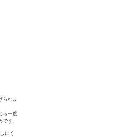
げられま
なら一度
めです。
出しにく