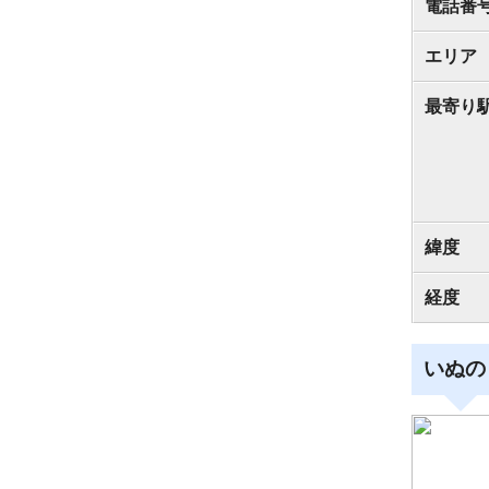
電話番
エリア
最寄り
緯度
経度
いぬの