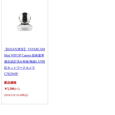
【KEIAN/恵安】 VSTARCAM
Mini WIFI IP Camera 技術基準
適合認定済み有線/無線LAN対
応ネットワークカメラ
C7823WIP
新品価格
￥5,590
から
(2018/3/29 10:43時点)