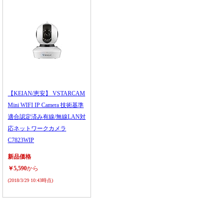
【KEIAN/恵安】 VSTARCAM
Mini WIFI IP Camera 技術基準
適合認定済み有線/無線LAN対
応ネットワークカメラ
C7823WIP
新品価格
￥5,590
から
(2018/3/29 10:43時点)