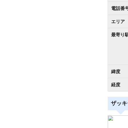
電話番
エリア
最寄り
緯度
経度
ザッキ