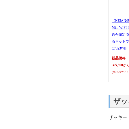
【KEIAN/
Mini WIFI
適合認定済
応ネットワ
C7823WIP
新品価格
￥5,590
か
(2018/3/29 1
ザッ
ザッキー