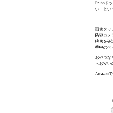
Frub
い…とい
画像タッ
防犯カメ
映像を確
番中のペ
おやつな
らお安い
Amazo