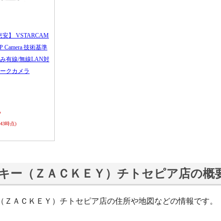
恵安】 VSTARCAM
 IP Camera 技術基準
み有線/無線LAN対
ークカメラ
ら
0:43時点)
キー（ＺＡＣＫＥＹ）チトセピア店の概
（ＺＡＣＫＥＹ）チトセピア店の住所や地図などの情報です。