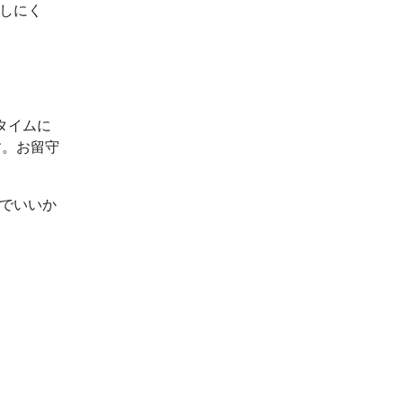
出しにく
タイムに
す。お留守
ルでいいか