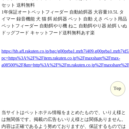
セット 送料無料
1年保証オートペットフィーダー 自動給餌器 大容量10.5L タ
イマー 録音機能 犬 猫 餌 給餌器 ペット 自動 えさ ペット用品
ペットフィーダー 自動餌やり機 ねこ 自動餌やり器 給餌 いぬ
ドッグフード キャットフード送料無料あす楽
https://hb.afl.rakuten.co.jp/hgc/g00prba1.mrh7i409.g00prba1.mrh7jd5
pc=https%3A%2F%2Fitem.rakuten.co.jp%2Fmaxshare%2Fmax-
a08500%2F&m=http%3A%2F%2Fm.rakuten.co.jp%2Fmaxshare%2
Top
当サイトはペットホテル情報をまとめたもので、いりえ様と
は無関係です。掲載の広告もいりえ様とは関係ありません。
内容は正確であるよう努めておりますが、保証するものでは