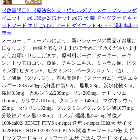
《数量限定》《療法食》犬・猫ヒルズプリスクリプションダ
イエット a/d 156g×24缶セットa/d缶 犬 猫 ドッグフード キャ
ットフード エサ ごはん フード ダイエット セット 送料無料D
楽天
メーカーリニューアルにより、新パッケージの商品がお届け
になります。 画像と異なりますので予めご了承くださいます
ようお願い申し上げます。原材料ポーク、ターキー、チキ
ン、トウモロコシ、魚油、チキンエキス、ミネラル類、ビタ
ミン類( ビタミンE、ビタミンC、ベータカロテン、他）、ア
ミノ酸類（タウリン）、増粘安定剤（グァーガム） 代謝エネ
ルギー183Kcal/缶 成分蛋白質9.2g、脂肪6.3g、炭水化物3.2g、
繊維0.3mg、カルシウム209mg、リン209mg、ナトリウム
165mg、カリウム191mg、クロライド148mg、マグネシウム
23mg、タウリン132mg、グルタミン／グルタミン酸1077mg、
分岐鎖アミノ酸1338mg、オメガ-3脂肪酸547mg 単位／
100kcal0243ENET PTYS e-netpet 送無 e-netpet HI療犬 サイダ
0228ENET HOR 0228ENET PTYS 関連キーワードa/d缶 犬 猫
ドッグフード キャットフード エサ ごはん フード ダイエット