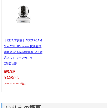
【KEIAN/恵安】 VSTARCAM
Mini WIFI IP Camera 技術基準
適合認定済み有線/無線LAN対
応ネットワークカメラ
C7823WIP
新品価格
￥5,590
から
(2018/3/29 10:43時点)
いりえの概要