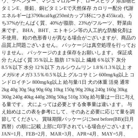
ウ、ラベンダー、マシュマロルート、ローズヒップ 添加物ビ
タミンE、亜鉛、銅ビタミンEで天然保存 カロリー配分 代謝
エネルギーは3790kcal/kg(250mlカップ1杯につき455kcal)、う
ち37%がたんぱく質、40%が脂肪、23%がフルーツ、野菜由
来です。 BHA、BHT、エトキシン等の人工的な防酸化剤は
不使用。 粒の色形香りが異なる場合がございますが、商品の
品質上問題ございません。 パッケージは真空処理を行ってお
りません。 パッケージのまま保存をお願いします。 保証成
分 たんぱく質 35％以上 脂肪 17％以上 繊維 6％以下 灰分
8.5％以下 水分 12％以下 カルシウム/リン 1.8％/1.3％以上 オ
メガ6/オメガ3 3.5％/0.5％以上 グルコサミン 600mg/kg以上 コ
ンドロイチン 800mg/kg以上 給与量/1日 犬の体重 活発 通常
2kg 40g 30g 5kg 90g 60g 10kg 150g 90g 20kg 240g 160g 30kg
360g 240g 40kg 440g 280g 50kg 510g 330g 給与量は一日に与え
る量です。 犬によっては必要とする食事量は違います。 与
え始めはこの表を参考にして、そのあと必要に応じて量を調
節してください。 賞味期限パッケージにbest before(BB)(日月
西暦）の順に記載 上部に印字されている場合がございます。
JAN=1月、FEB=2月、MAR=3月、APR=4月、MAY=5月、