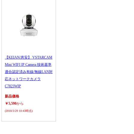
【KEIAN/恵安】 VSTARCAM
Mini WIFI IP Camera 技術基準
適合認定済み有線/無線LAN対
応ネットワークカメラ
C7823WIP
新品価格
￥5,590
から
(2018/3/29 10:43時点)