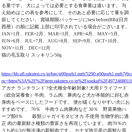
る量です。 犬によっては必要とする食事量は違います。 与
え始めはこの表を参考にして、そのあと必要に応じて量を調
節してください。 賞味期限パッケージにbest before(BB)(日月
西暦）の順に記載 上部に印字されている場合がございます。
JAN=1月、FEB=2月、MAR=3月、APR=4月、MAY=5月、
JUN=6月、JUL=7月、AUG=8月、SEP=9月、OCT=10月、
NOV=11月、DEC=12月
猫の毛玉取り スッキリン50g
https://hb.afl.rakuten.co.jp/hgc/g00psrh1.mrh7i290.g00psrh1.mrh7j9cc
pc=https%3A%2F%2Fitem.rakuten.co.jp%2Fsoukai%2F49724680
アカナ ランチランド ?全犬種全年齢対象? 犬用ドライフード
（総合栄養食）牛肉、ラム肉、豚肉など犬が本能的に好む赤
身肉をベースにしたフードです。 便が緩くなりやすい犬にお
すすめです。 70％ 牛肉ラム肉豚肉など 30％ 野菜果物ハ
ーブ類0％ 穀類ジャガイモタピオカ 不使用 生物学的に適
正 肉の量新鮮さ種類の豊富さを再現しています。 肉70％の
うち約1/3が無冷凍の新鮮肉です。 カナダ地元産の新鮮な原