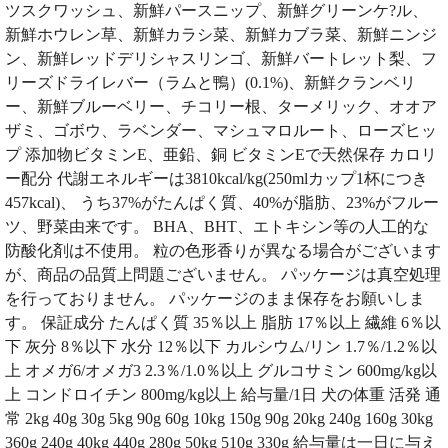
ツスクワッシュ、新鮮パースニップ、新鮮グリーンケ?ル、
新鮮ホウレン草、新鮮カラシ菜、新鮮カブラ菜、新鮮ニンジ
ン、新鮮レッドデリシャスリンゴ、新鮮バートレット梨、フ
リーズドライレバー（ラムと鴨）(0.1%)、新鮮クランベリ
ー、新鮮ブルーベリー、チコリー根、ターメリック、オオア
ザミ、ゴボウ、ラベンダー、マシュマロルート、ローズヒッ
プ 添加物ビタミンE、亜鉛、銅 ビタミンEで天然保存 カロリ
ー配分 代謝エネルギーは3810kcal/kg(250mlカップ1杯につき
457kcal)、 うち37%がたんぱく質、40%が脂肪、23%がフルー
ツ、野菜由来です。 BHA、BHT、エトキシン等の人工的な
防酸化剤は不使用。 粒の色形香りが異なる場合がございます
が、商品の品質上問題ございません。 パッケージは真空処理
を行っておりません。 パッケージのまま保存をお願いしま
す。 保証成分 たんぱく質 35％以上 脂肪 17％以上 繊維 6％以
下 灰分 8％以下 水分 12％以下 カルシウム/リン 1.7％/1.2％以
上 オメガ6/オメガ3 2.3％/1.0％以上 グルコサミン 600mg/kg以
上 コンドロイチン 800mg/kg以上 給与量/1日 犬の体重 活発 通
常 2kg 40g 30g 5kg 90g 60g 10kg 150g 90g 20kg 240g 160g 30kg
360g 240g 40kg 440g 280g 50kg 510g 330g 給与量は一日に与え