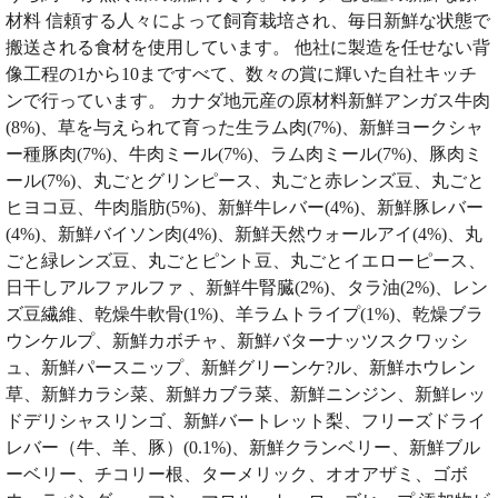
材料 信頼する人々によって飼育栽培され、毎日新鮮な状態で
搬送される食材を使用しています。 他社に製造を任せない背
像工程の1から10まですべて、数々の賞に輝いた自社キッチ
ンで行っています。 カナダ地元産の原材料新鮮アンガス牛肉
(8%)、草を与えられて育った生ラム肉(7%)、新鮮ヨークシャ
ー種豚肉(7%)、牛肉ミール(7%)、ラム肉ミール(7%)、豚肉ミ
ール(7%)、丸ごとグリンピース、丸ごと赤レンズ豆、丸ごと
ヒヨコ豆、牛肉脂肪(5%)、新鮮牛レバー(4%)、新鮮豚レバー
(4%)、新鮮バイソン肉(4%)、新鮮天然ウォールアイ(4%)、丸
ごと緑レンズ豆、丸ごとピント豆、丸ごとイエローピース、
日干しアルファルファ 、新鮮牛腎臓(2%)、タラ油(2%)、レン
ズ豆繊維、乾燥牛軟骨(1%)、羊ラムトライプ(1%)、乾燥ブラ
ウンケルプ、新鮮カボチャ、新鮮バターナッツスクワッシ
ュ、新鮮パースニップ、新鮮グリーンケ?ル、新鮮ホウレン
草、新鮮カラシ菜、新鮮カブラ菜、新鮮ニンジン、新鮮レッ
ドデリシャスリンゴ、新鮮バートレット梨、フリーズドライ
レバー（牛、羊、豚）(0.1%)、新鮮クランベリー、新鮮ブル
ーベリー、チコリー根、ターメリック、オオアザミ、ゴボ