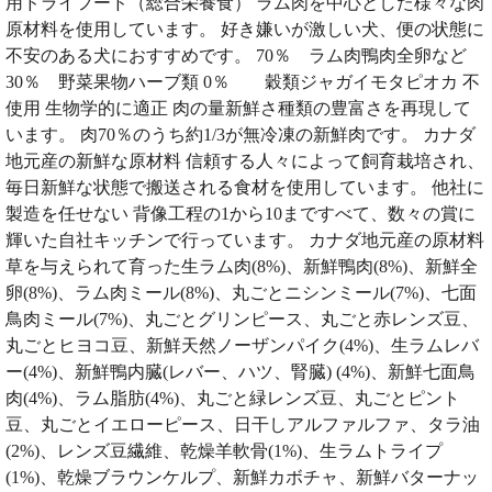
用ドライフード（総合栄養食） ラム肉を中心とした様々な肉
原材料を使用しています。 好き嫌いが激しい犬、便の状態に
不安のある犬におすすめです。 70％ ラム肉鴨肉全卵など
30％ 野菜果物ハーブ類 0％ 穀類ジャガイモタピオカ 不
使用 生物学的に適正 肉の量新鮮さ種類の豊富さを再現して
います。 肉70％のうち約1/3が無冷凍の新鮮肉です。 カナダ
地元産の新鮮な原材料 信頼する人々によって飼育栽培され、
毎日新鮮な状態で搬送される食材を使用しています。 他社に
製造を任せない 背像工程の1から10まですべて、数々の賞に
輝いた自社キッチンで行っています。 カナダ地元産の原材料
草を与えられて育った生ラム肉(8%)、新鮮鴨肉(8%)、新鮮全
卵(8%)、ラム肉ミール(8%)、丸ごとニシンミール(7%)、七面
鳥肉ミール(7%)、丸ごとグリンピース、丸ごと赤レンズ豆、
丸ごとヒヨコ豆、新鮮天然ノーザンパイク(4%)、生ラムレバ
ー(4%)、新鮮鴨内臓(レバー、ハツ、腎臓) (4%)、新鮮七面鳥
肉(4%)、ラム脂肪(4%)、丸ごと緑レンズ豆、丸ごとピント
豆、丸ごとイエローピース、日干しアルファルファ、タラ油
(2%)、レンズ豆繊維、乾燥羊軟骨(1%)、生ラムトライプ
(1%)、乾燥ブラウンケルプ、新鮮カボチャ、新鮮バターナッ