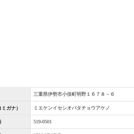
三重県伊勢市小俣町明野１６７８－６
ミエケンイセシオバタチョウアケノ
ヨミガナ）
519-0501
号