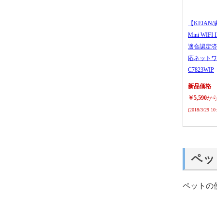
【KEIAN/
Mini WIFI
適合認定済
応ネットワ
C7823WIP
新品価格
￥5,590
か
(2018/3/29 1
ペッ
ペットの