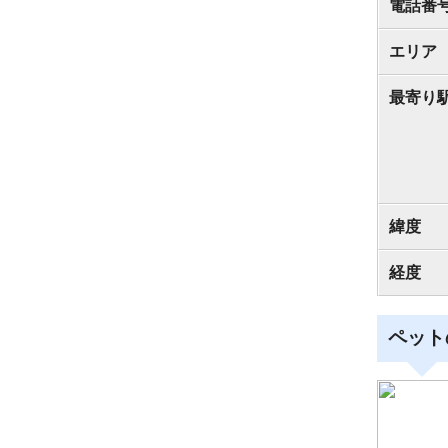
電話番
エリア
最寄り
緯度
経度
ペット