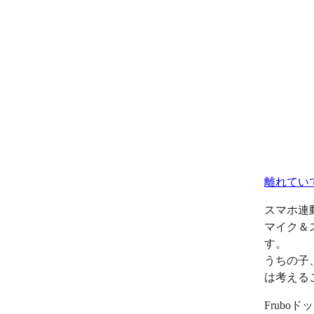
離れてい
スマホ連
マイク＆
す。
うちの子
は考える
Frub