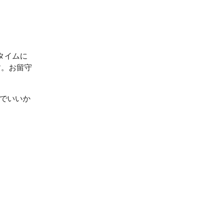
タイムに
す。お留守
ルでいいか