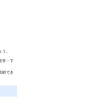
ょう。
見学・下
信頼でき