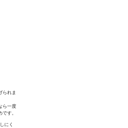
げられま
なら一度
めです。
出しにく