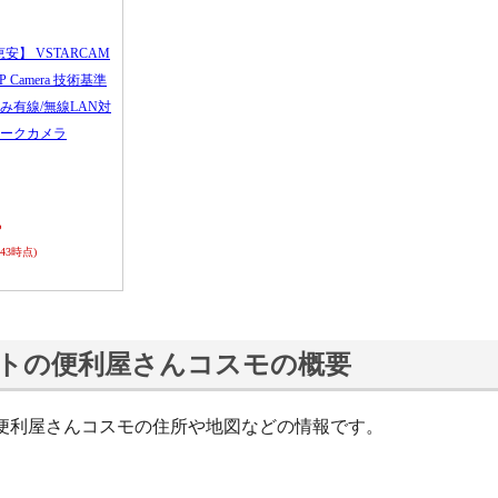
恵安】 VSTARCAM
 IP Camera 技術基準
み有線/無線LAN対
ークカメラ
ら
0:43時点)
トの便利屋さんコスモの概要
便利屋さんコスモの住所や地図などの情報です。