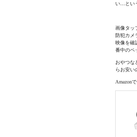
い…とい
画像タッ
防犯カメ
映像を確
番中のペ
おやつな
らお安い
Amazo