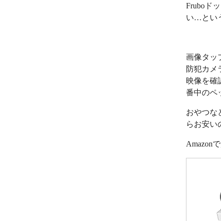
Frub
い…とい
画像タッ
防犯カメ
映像を確
番中のペ
おやつな
らお安い
Amazo