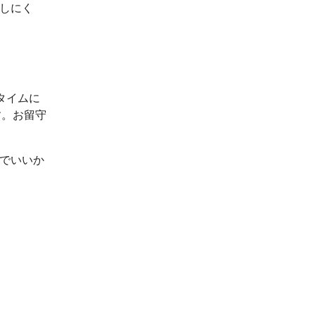
出しにく
タイムに
す。お留守
ルでいいか