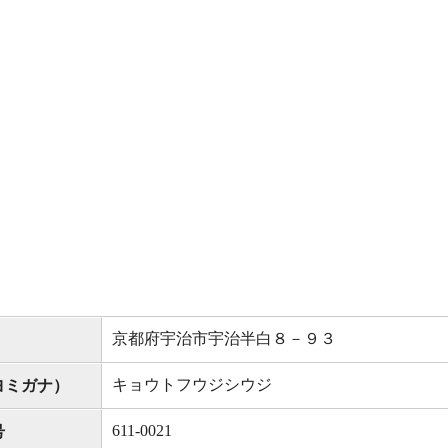
京都府宇治市宇治半白８－９３
キョウトフウジシウジ
ヨミガナ）
611-0021
号