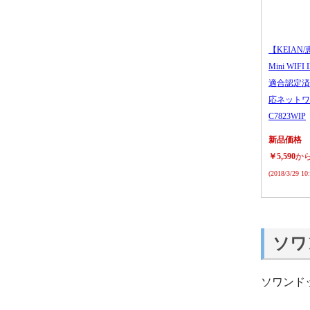
【KEIAN/
Mini WIFI
適合認定済
応ネットワ
C7823WIP
新品価格
￥5,590
か
(2018/3/29 1
ソワ
ソワンド