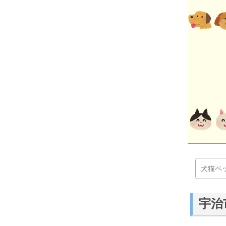
犬猫ペ
宇治