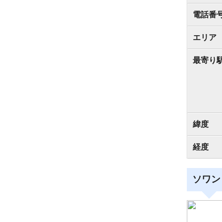
電話番
エリア
最寄り
緯度
経度
ソワン