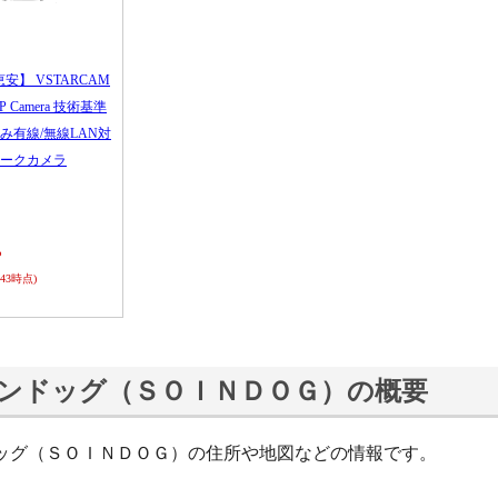
恵安】 VSTARCAM
 IP Camera 技術基準
み有線/無線LAN対
ークカメラ
ら
0:43時点)
ンドッグ（ＳＯＩＮＤＯＧ）の概要
ッグ（ＳＯＩＮＤＯＧ）の住所や地図などの情報です。