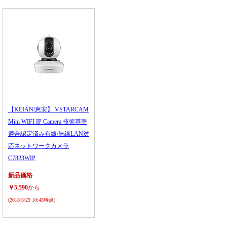
【KEIAN/恵安】 VSTARCAM
Mini WIFI IP Camera 技術基準
適合認定済み有線/無線LAN対
応ネットワークカメラ
C7823WIP
新品価格
￥5,590
から
(2018/3/29 10:43時点)