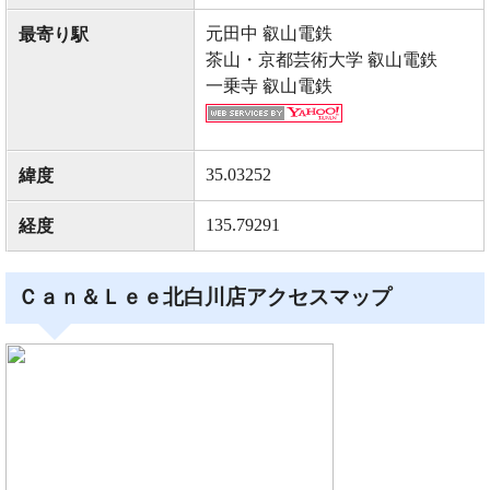
元田中 叡山電鉄
最寄り駅
茶山・京都芸術大学 叡山電鉄
一乗寺 叡山電鉄
35.03252
緯度
135.79291
経度
Ｃａｎ＆Ｌｅｅ北白川店アクセスマップ