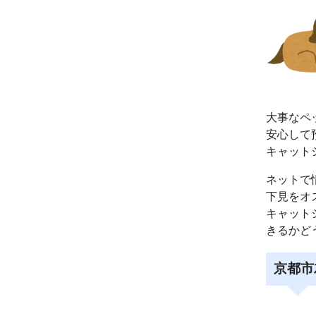
大事なペ
安心して
キャット
ネットで
下見をオ
キャット
きるかど
京都市