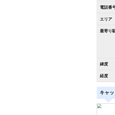
電話番
エリア
最寄り
緯度
経度
キャッ