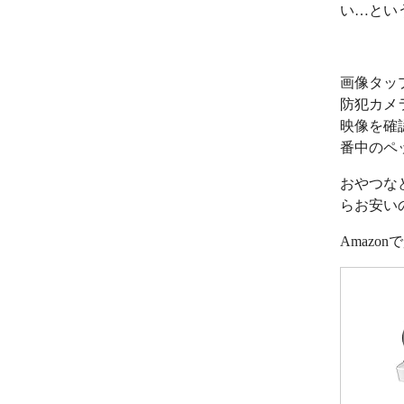
い…とい
画像タッ
防犯カメ
映像を確
番中のペ
おやつな
らお安い
Amazo