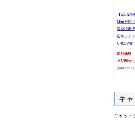
【KEIAN/
Mini WIFI
適合認定済
応ネットワ
C7823WIP
新品価格
￥5,590
か
(2018/3/29 1
キャ
キャット