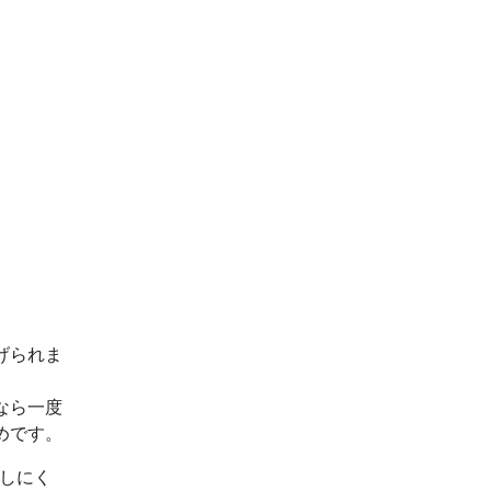
げられま
なら一度
めです。
出しにく