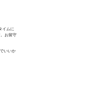
タイムに
す。お留守
ルでいいか