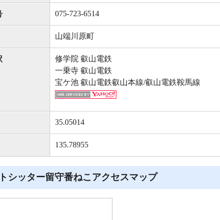
075-723-6514
号
山端川原町
修学院 叡山電鉄
駅
一乗寺 叡山電鉄
宝ケ池 叡山電鉄叡山本線/叡山電鉄鞍馬線
35.05014
135.78955
トシッター留守番ねこアクセスマップ