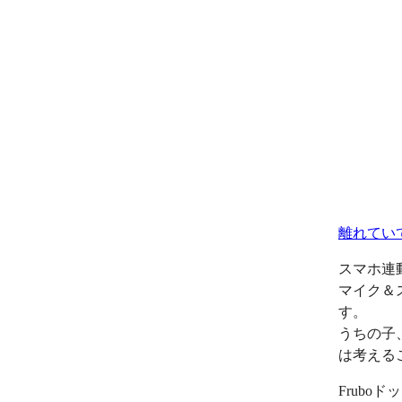
離れてい
スマホ連
マイク＆
す。
うちの子
は考える
Frub