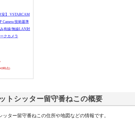
恵安】 VSTARCAM
 IP Camera 技術基準
み有線/無線LAN対
ークカメラ
ら
0:43時点)
ットシッター留守番ねこの概要
シッター留守番ねこの住所や地図などの情報です。