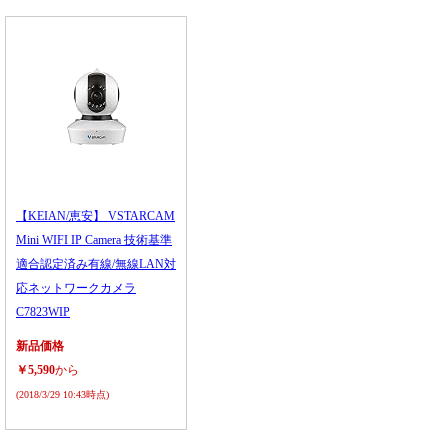
【KEIAN/恵安】 VSTARCAM
Mini WIFI IP Camera 技術基準
適合認定済み有線/無線LAN対
応ネットワークカメラ
C7823WIP
新品価格
￥5,590
から
(2018/3/29 10:43時点)