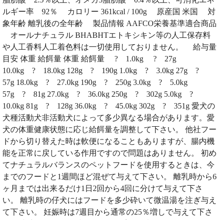
ルギー率 92％ カロリー 361kcal / 100g 原産国 米国 対
象年齢 離乳後の全年齢 製品情報 AAFCO栄養基準適合商品
オールナチュラル BHABHTエトキシキン等の人工保存料
や人工香料人工着色料は一切使用しておりません。 給与量
目安 体重 給餌量 体重 給餌量 ? 1.0kg ? 27g
10.0kg ? 18.0kg 128g ? 190g 1.0kg ? 3.0kg 27g ?
57g 18.0kg ? 27.0kg 190g ? 250g 3.0kg ? 5.0kg
57g ? 81g 27.0kg ? 36.0kg 250g ? 302g 5.0kg ?
10.0kg 81g ? 128g 36.0kg ? 45.0kg 302g ? 351g 愛犬の
犬種活動犬非活動犬によって多少異なる場合があります。愛
犬の体重健康状態に応じ給餌量を調整して下さい。 他社フー
ドから切り替えた時は軟便になることもありますが、腸内機
能を正常に戻している作用ですので問題はありません。 初め
てナチュラルバランスのペットフードを使用するときは、今
までのフードと1週間ほど混ぜて与えて下さい。 離乳時から6
ヶ月までは出来るだけ1日2回から4回に分けて与えて下さ
い。 離乳時の仔犬にはフードを多少砕いて微温湯を注ぎ与え
て下さい。 妊娠時は7週目から通常の25％増しで与えて下さ