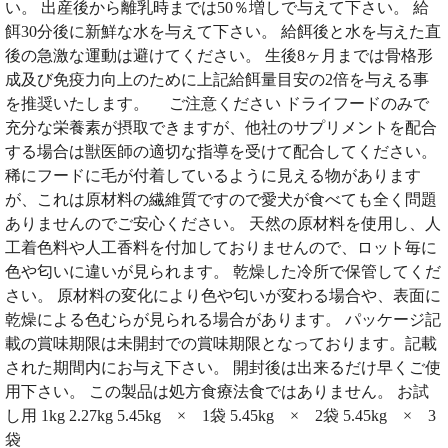
い。 出産後から離乳時までは50％増しで与えて下さい。 給
餌30分後に新鮮な水を与えて下さい。 給餌後と水を与えた直
後の急激な運動は避けてください。 生後8ヶ月までは骨格形
成及び免疫力向上のために上記給餌量目安の2倍を与える事
を推奨いたします。 ご注意ください ドライフードのみで
充分な栄養素が摂取できますが、他社のサプリメントを配合
する場合は獣医師の適切な指導を受けて配合してください。
稀にフードに毛が付着しているように見える物があります
が、これは原材料の繊維質ですので愛犬が食べても全く問題
ありませんのでご安心ください。 天然の原材料を使用し、人
工着色料や人工香料を付加しておりませんので、ロット毎に
色や匂いに違いが見られます。 乾燥した冷所で保管してくだ
さい。 原材料の変化により色や匂いが変わる場合や、表面に
乾燥による色むらが見られる場合があります。 パッケージ記
載の賞味期限は未開封での賞味期限となっております。記載
された期間内にお与え下さい。 開封後は出来るだけ早くご使
用下さい。 この製品は処方食療法食ではありません。 お試
し用 1kg 2.27kg 5.45kg × 1袋 5.45kg × 2袋 5.45kg × 3
袋