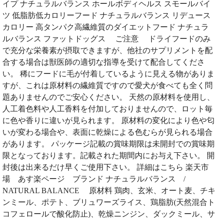
イプ ナチュラルバランス ホールボディヘルス スモールバイ
ツ 低脂肪低カロリーフード ナチュラルバランス リデュース
カロリー 高タンパク高繊維質のダイエットフード ナチュラ
ルバランス ファットドッグス ご注意 ドライフードのみ
で充分な栄養素が摂取できますが、他社のサプリメントを配
合する場合は獣医師の適切な指導を受けて配合してくださ
い。 稀にフードに毛が付着しているように見える物がありま
すが、これは原材料の繊維質ですので愛犬が食べても全く問
題ありませんのでご安心ください。 天然の原材料を使用し、
人工着色料や人工香料を付加しておりませんので、ロット毎
に色や香りに違いが見られます。 原材料の変化により色や匂
いが変わる場合や、表面に乾燥による色むらが見られる場合
があります。 パッケージ記載の賞味期限は未開封での賞味期
限となっております。記載された期間内にお与え下さい。 開
封後は出来るだけ早くご使用下さい。 詳細はこちら 楽天市
場 あす楽ページ ブランド ナチュラルバランス /
NATURAL BALANCE 原材料 鶏肉、玄米、オート麦、チキ
ンミール、ポテト、ブリュワーズライス、鶏脂肪(天然混合ト
コフェロールで酸化防止)、乾燥ニンジン、ダックミール、サ