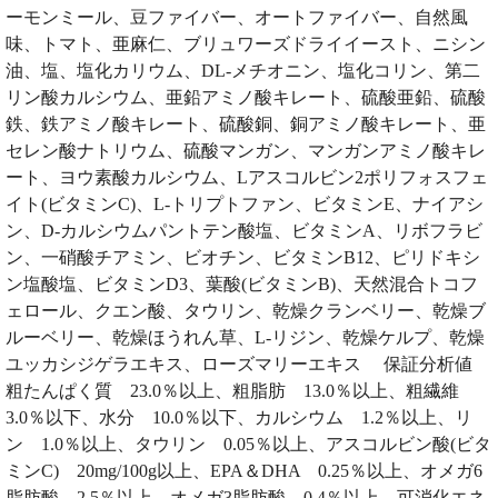
ーモンミール、豆ファイバー、オートファイバー、自然風
味、トマト、亜麻仁、ブリュワーズドライイースト、ニシン
油、塩、塩化カリウム、DL-メチオニン、塩化コリン、第二
リン酸カルシウム、亜鉛アミノ酸キレート、硫酸亜鉛、硫酸
鉄、鉄アミノ酸キレート、硫酸銅、銅アミノ酸キレート、亜
セレン酸ナトリウム、硫酸マンガン、マンガンアミノ酸キレ
ート、ヨウ素酸カルシウム、Lアスコルビン2ポリフォスフェ
イト(ビタミンC)、L-トリプトファン、ビタミンE、ナイアシ
ン、D-カルシウムパントテン酸塩、ビタミンA、リボフラビ
ン、一硝酸チアミン、ビオチン、ビタミンB12、ピリドキシ
ン塩酸塩、ビタミンD3、葉酸(ビタミンB)、天然混合トコフ
ェロール、クエン酸、タウリン、乾燥クランベリー、乾燥ブ
ルーベリー、乾燥ほうれん草、L-リジン、乾燥ケルプ、乾燥
ユッカシジゲラエキス、ローズマリーエキス 保証分析値
粗たんぱく質 23.0％以上、粗脂肪 13.0％以上、粗繊維
3.0％以下、水分 10.0％以下、カルシウム 1.2％以上、リ
ン 1.0％以上、タウリン 0.05％以上、アスコルビン酸(ビタ
ミンC) 20mg/100g以上、EPA＆DHA 0.25％以上、オメガ6
脂肪酸 2.5％以上、オメガ3脂肪酸 0.4％以上、可消化エネ