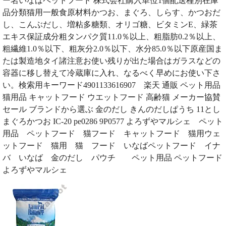
ー名いなばペットフード 株式会社購入単位1個配送種別在庫
品分類猫用一般食原材料かつお、まぐろ、しらす、かつおだ
し、こんぶだし、増粘多糖類、オリゴ糖、ビタミンE、緑茶
エキス保証成分粗タンパク質11.0％以上、粗脂肪0.2％以上、
粗繊維1.0％以下、粗灰分2.0％以下、水分85.0％以下原産国ま
たは製造地タイ諸注意お使い残りが出た場合はガラスなどの
容器に移し替えて冷蔵庫に入れ、なるべく早めにお使い下さ
い。検索用キーワード4901133616907 楽天 通販 ペット用品
猫用品 キャットフード ウエットフード 高齢猫 メーカー協賛
セール ブランドから選ぶ 金のだし きんのだしぱうち 11とし
まぐろかつお IC-20 pe0286 9P0577 よろずやマルシェ ペット
用品 ペットフード 猫フード キャットフード 猫用ウェ
ットフード 猫用 猫 フード いなばペットフード イナ
バ いなば 金のだし パウチ ペット用品 ペットフード
よろずやマルシェ