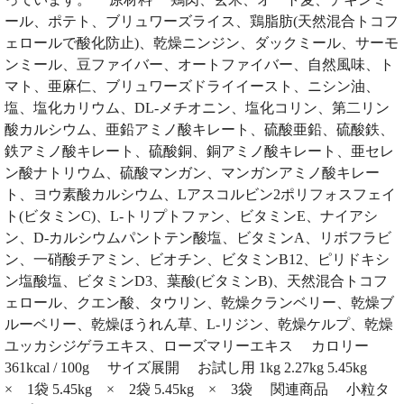
ール、ポテト、ブリュワーズライス、鶏脂肪(天然混合トコフ
ェロールで酸化防止)、乾燥ニンジン、ダックミール、サーモ
ンミール、豆ファイバー、オートファイバー、自然風味、ト
マト、亜麻仁、ブリュワーズドライイースト、ニシン油、
塩、塩化カリウム、DL-メチオニン、塩化コリン、第二リン
酸カルシウム、亜鉛アミノ酸キレート、硫酸亜鉛、硫酸鉄、
鉄アミノ酸キレート、硫酸銅、銅アミノ酸キレート、亜セレ
ン酸ナトリウム、硫酸マンガン、マンガンアミノ酸キレー
ト、ヨウ素酸カルシウム、Lアスコルビン2ポリフォスフェイ
ト(ビタミンC)、L-トリプトファン、ビタミンE、ナイアシ
ン、D-カルシウムパントテン酸塩、ビタミンA、リボフラビ
ン、一硝酸チアミン、ビオチン、ビタミンB12、ピリドキシ
ン塩酸塩、ビタミンD3、葉酸(ビタミンB)、天然混合トコフ
ェロール、クエン酸、タウリン、乾燥クランベリー、乾燥ブ
ルーベリー、乾燥ほうれん草、L-リジン、乾燥ケルプ、乾燥
ユッカシジゲラエキス、ローズマリーエキス カロリー
361kcal / 100g サイズ展開 お試し用 1kg 2.27kg 5.45kg
× 1袋 5.45kg × 2袋 5.45kg × 3袋 関連商品 小粒タ