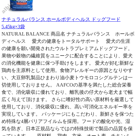
ナチュラルバランス ホールボディヘルス ドッグフード
5.45kg×3袋
NATURAL BALANCE 商品名 ナチュラルバランス ホールボ
ディヘルス 愛犬の健康をトータルサポート 愛犬の生涯
の健康を願い開発されたウルトラプレミアムドッグフード。
果物や穀物の繊維質をユニークに配合することにより、愛犬
の消化機能を健康に保つ手助けをします。 愛犬が好む新鮮な
鶏肉を主原料として使用。食物アレルギーの原因となりやす
い、大豆卵乳製品ひまわり油小麦トウモロコシグルテンは一
切使用しておりません。 AAFCOの基準を満たした総合栄養
食で、消化吸収に優れており、離乳後の仔犬から老犬まで幅
広く与えて頂けます。 さらに嗜好性の高い原材料を厳選して
使用しており、消化吸収に優れ、高い可消化エネルギー率を
実現しています。 パッケージにもこだわり、新鮮さを保つた
め特殊な4層バリアフイルムを採用。フードの酸化や光、湿
気を防ぎ、日本正規品ならではの特殊技術で製品の品質を保
っています。 原材料 鶏肉、玄米、オート麦、チキンミ