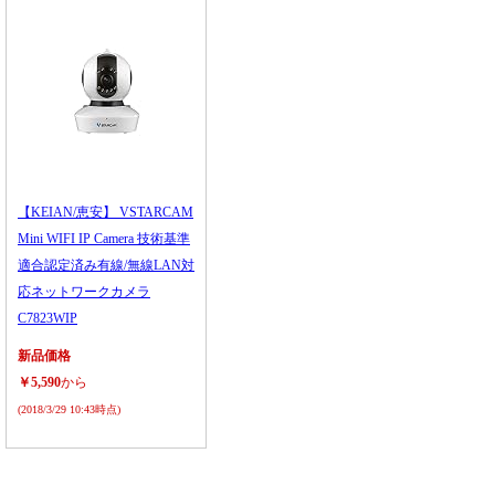
【KEIAN/恵安】 VSTARCAM
Mini WIFI IP Camera 技術基準
適合認定済み有線/無線LAN対
応ネットワークカメラ
C7823WIP
新品価格
￥5,590
から
(2018/3/29 10:43時点)