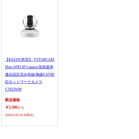
【KEIAN/恵安】 VSTARCAM
Mini WIFI IP Camera 技術基準
適合認定済み有線/無線LAN対
応ネットワークカメラ
C7823WIP
新品価格
￥5,590
から
(2018/3/29 10:43時点)