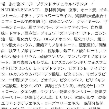
場 あす楽ページ ブランド ナチュラルバランス /
NATURAL BALANCE 原材料 鶏肉、玄米、オート麦、チキ
ンミール、ポテト、ブリュワーズライス、鶏脂肪(天然混合ト
コフェロールで酸化防止)、乾燥ニンジン、ダックミール、サ
ーモンミール、豆ファイバー、オートファイバー、自然風
味、トマト、亜麻仁、ブリュワーズドライイースト、ニシン
油、塩、塩化カリウム、DL-メチオニン、塩化コリン、第二
リン酸カルシウム、亜鉛アミノ酸キレート、硫酸亜鉛、硫酸
鉄、鉄アミノ酸キレート、硫酸銅、銅アミノ酸キレート、亜
セレン酸ナトリウム、硫酸マンガン、マンガンアミノ酸キレ
ート、ヨウ素酸カルシウム、Lアスコルビン2ポリフォスフェ
イト(ビタミンC)、L-トリプトファン、ビタミンE、ナイアシ
ン、D-カルシウムパントテン酸塩、ビタミンA、リボフラビ
ン、一硝酸チアミン、ビオチン、ビタミンB12、ピリドキシ
ン塩酸塩、ビタミンD3、葉酸(ビタミンB)、天然混合トコフ
ェロール、クエン酸、タウリン、乾燥クランベリー、乾燥ブ
ルーベリー、乾燥ほうれん草、L-リジン、乾燥ケルプ、乾燥
ユッカシジゲラエキス、ローズマリーエキス 保証分析値