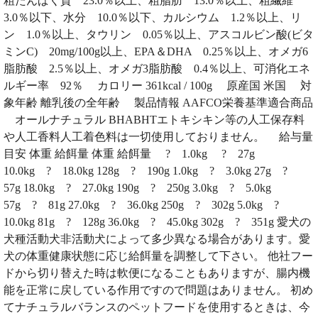
粗たんぱく質 23.0％以上、粗脂肪 13.0％以上、粗繊維
3.0％以下、水分 10.0％以下、カルシウム 1.2％以上、リ
ン 1.0％以上、タウリン 0.05％以上、アスコルビン酸(ビタ
ミンC) 20mg/100g以上、EPA＆DHA 0.25％以上、オメガ6
脂肪酸 2.5％以上、オメガ3脂肪酸 0.4％以上、可消化エネ
ルギー率 92％ カロリー 361kcal / 100g 原産国 米国 対
象年齢 離乳後の全年齢 製品情報 AAFCO栄養基準適合商品
オールナチュラル BHABHTエトキシキン等の人工保存料
や人工香料人工着色料は一切使用しておりません。 給与量
目安 体重 給餌量 体重 給餌量 ? 1.0kg ? 27g
10.0kg ? 18.0kg 128g ? 190g 1.0kg ? 3.0kg 27g ?
57g 18.0kg ? 27.0kg 190g ? 250g 3.0kg ? 5.0kg
57g ? 81g 27.0kg ? 36.0kg 250g ? 302g 5.0kg ?
10.0kg 81g ? 128g 36.0kg ? 45.0kg 302g ? 351g 愛犬の
犬種活動犬非活動犬によって多少異なる場合があります。愛
犬の体重健康状態に応じ給餌量を調整して下さい。 他社フー
ドから切り替えた時は軟便になることもありますが、腸内機
能を正常に戻している作用ですので問題はありません。 初め
てナチュラルバランスのペットフードを使用するときは、今