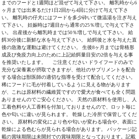
までのフードと1週間ほど混ぜて与えて下さい。 離乳時から6
ヶ月までは出来るだけ1日2回から4回に分けて与えて下さ
い。 離乳時の仔犬にはフードを多少砕いて微温湯を注ぎ与え
て下さい。 妊娠時は7週目から通常の25％増しで与えて下さ
い。 出産後から離乳時までは50％増しで与えて下さい。 給
餌30分後に新鮮な水を与えて下さい。 給餌後と水を与えた直
後の急激な運動は避けてください。 生後8ヶ月までは骨格形
成及び免疫力向上のために上記給餌量目安の2倍を与える事
を推奨いたします。 ご注意ください ドライフードのみで
充分な栄養素が摂取できますが、他社のサプリメントを配合
する場合は獣医師の適切な指導を受けて配合してください。
稀にフードに毛が付着しているように見える物があります
が、これは原材料の繊維質ですので愛犬が食べても全く問題
ありませんのでご安心ください。 天然の原材料を使用し、人
工着色料や人工香料を付加しておりませんので、ロット毎に
色や匂いに違いが見られます。 乾燥した冷所で保管してくだ
さい。 原材料の変化により色や匂いが変わる場合や、表面に
乾燥による色むらが見られる場合があります。 パッケージ記
載の賞味期限は未開封での賞味期限となっております。記載