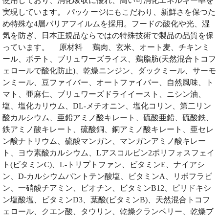
使用しており、消化吸収に優れ、高い可消化エネルギー率を
実現しています。 パッケージにもこだわり、新鮮さを保つた
め特殊な4層バリアフイルムを採用。フードの酸化や光、湿
気を防ぎ、日本正規品ならではの特殊技術で製品の品質を保
っています。 原材料 鶏肉、玄米、オート麦、チキンミ
ール、ポテト、ブリュワーズライス、鶏脂肪(天然混合トコフ
ェロールで酸化防止)、乾燥ニンジン、ダックミール、サーモ
ンミール、豆ファイバー、オートファイバー、自然風味、ト
マト、亜麻仁、ブリュワーズドライイースト、ニシン油、
塩、塩化カリウム、DL-メチオニン、塩化コリン、第二リン
酸カルシウム、亜鉛アミノ酸キレート、硫酸亜鉛、硫酸鉄、
鉄アミノ酸キレート、硫酸銅、銅アミノ酸キレート、亜セレ
ン酸ナトリウム、硫酸マンガン、マンガンアミノ酸キレー
ト、ヨウ素酸カルシウム、Lアスコルビン2ポリフォスフェイ
ト(ビタミンC)、L-トリプトファン、ビタミンE、ナイアシ
ン、D-カルシウムパントテン酸塩、ビタミンA、リボフラビ
ン、一硝酸チアミン、ビオチン、ビタミンB12、ピリドキシ
ン塩酸塩、ビタミンD3、葉酸(ビタミンB)、天然混合トコフ
ェロール、クエン酸、タウリン、乾燥クランベリー、乾燥ブ