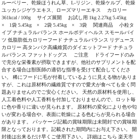
ルーベリー、乾燥ほうれん草、L-リジン、乾燥ケルプ、乾燥
ユッカシジゲラエキス、ローズマリーエキス カロリー
361kcal / 100g サイズ展開 お試し用 1kg 2.27kg 5.45kg
× 1袋 5.45kg × 2袋 5.45kg × 3袋 関連商品 小粒タ
イプ ナチュラルバランス ホールボディヘルス スモールバイ
ツ 低脂肪低カロリーフード ナチュラルバランス リデュース
カロリー 高タンパク高繊維質のダイエットフード ナチュラ
ルバランス ファットドッグス ご注意 ドライフードのみ
で充分な栄養素が摂取できますが、他社のサプリメントを配
合する場合は獣医師の適切な指導を受けて配合してくださ
い。 稀にフードに毛が付着しているように見える物がありま
すが、これは原材料の繊維質ですので愛犬が食べても全く問
題ありませんのでご安心ください。 天然の原材料を使用し、
人工着色料や人工香料を付加しておりませんので、ロット毎
に色や香りに違いが見られます。 原材料の変化により色や匂
いが変わる場合や、表面に乾燥による色むらが見られる場合
があります。 パッケージ記載の賞味期限は未開封での賞味期
限となっております。記載された期間内にお与え下さい。 開
封後は出来るだけ早くご使用下さい。 詳細はこちら 楽天市