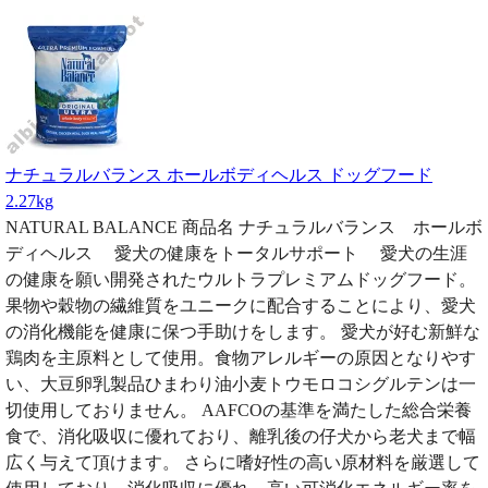
ナチュラルバランス ホールボディヘルス ドッグフード
2.27kg
NATURAL BALANCE 商品名 ナチュラルバランス ホールボ
ディヘルス 愛犬の健康をトータルサポート 愛犬の生涯
の健康を願い開発されたウルトラプレミアムドッグフード。
果物や穀物の繊維質をユニークに配合することにより、愛犬
の消化機能を健康に保つ手助けをします。 愛犬が好む新鮮な
鶏肉を主原料として使用。食物アレルギーの原因となりやす
い、大豆卵乳製品ひまわり油小麦トウモロコシグルテンは一
切使用しておりません。 AAFCOの基準を満たした総合栄養
食で、消化吸収に優れており、離乳後の仔犬から老犬まで幅
広く与えて頂けます。 さらに嗜好性の高い原材料を厳選して