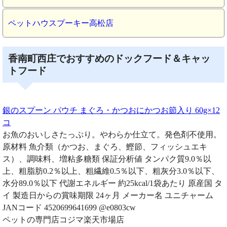
ペットハウスプーキー高松店
香南町西庄でおすすめのドックフード＆キャッ
トフード
銀のスプーン パウチ まぐろ・かつおにかつお節入り 60g×12
コ
お魚のおいしさたっぷり。やわらか仕立て。発色剤不使用。
原材料 魚介類（かつお、まぐろ、鰹節、フィッシュエキ
ス）、調味料、増粘多糖類 保証分析値 タンパク質9.0％以
上、粗脂肪0.2％以上、粗繊維0.5％以下、粗灰分3.0％以下、
水分89.0％以下 代謝エネルギー 約25kcal/1袋あたり 原産国 タ
イ 製造日からの賞味期限 24ヶ月 メーカー名 ユニチャーム
JANコード 4520699641699 @e0803cw
ペットの専門店コジマ楽天市場店