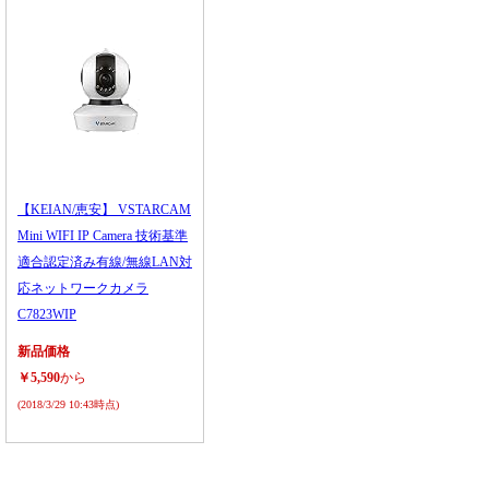
【KEIAN/恵安】 VSTARCAM
Mini WIFI IP Camera 技術基準
適合認定済み有線/無線LAN対
応ネットワークカメラ
C7823WIP
新品価格
￥5,590
から
(2018/3/29 10:43時点)