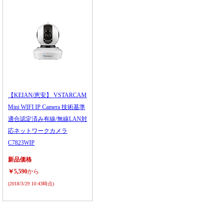
【KEIAN/恵安】 VSTARCAM
Mini WIFI IP Camera 技術基準
適合認定済み有線/無線LAN対
応ネットワークカメラ
C7823WIP
新品価格
￥5,590
から
(2018/3/29 10:43時点)