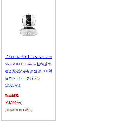
【KEIAN/恵安】 VSTARCAM
Mini WIFI IP Camera 技術基準
適合認定済み有線/無線LAN対
応ネットワークカメラ
C7823WIP
新品価格
￥5,590
から
(2018/3/29 10:43時点)