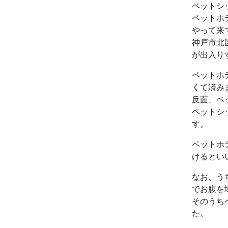
ペットシ
ペットホ
やって来
神戸市北
が出入り
ペットホ
くて済み
反面、ペ
ペットシ
す。
ペットホ
けるとい
なお、う
でお腹を
そのうち
た。