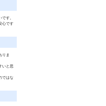
いです。
安心です
ありま
すいと思
のではな