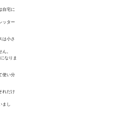
は自宅に
シッター
スは小さ
せん。
話になりま
て使い分
それだけ
いまし