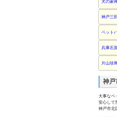
犬の家
神戸三
ペット
兵庫石
片山珍
神戸
大事なペ
安心して
神戸市北