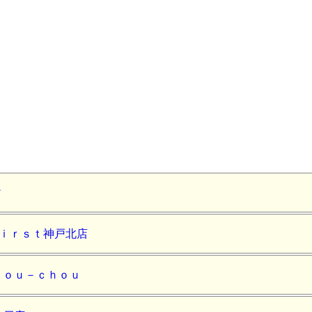
ィ
ｆｉｒｓｔ神戸北店
ｈｏｕ－ｃｈｏｕ