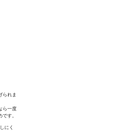
げられま
なら一度
めです。
出しにく