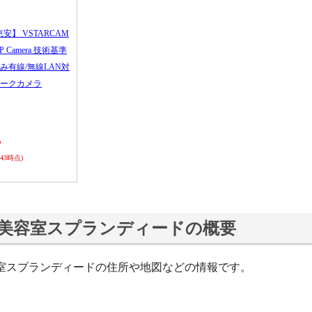
恵安】 VSTARCAM
 IP Camera 技術基準
み有線/無線LAN対
ークカメラ
ら
0:43時点)
美容室スプランディードの概要
室スプランディードの住所や地図などの情報です。