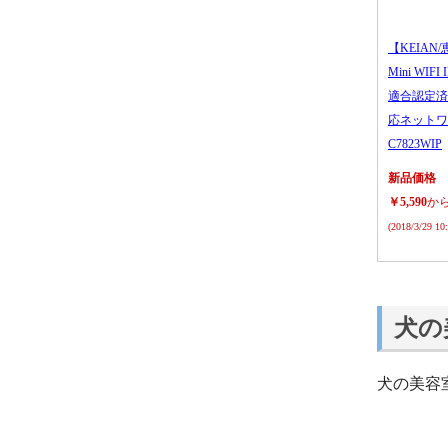
【KEIAN/
Mini WIFI
適合認定済
応ネットワ
C7823WIP
新品価格
￥5,590
か
(2018/3/29 1
犬の
犬の美容