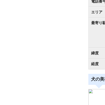
電話番
エリア
最寄り
緯度
経度
犬の美