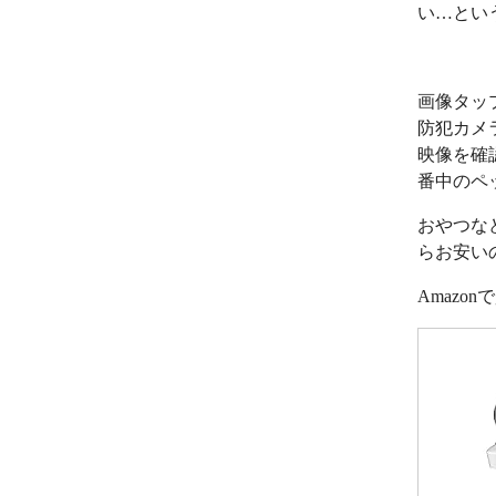
い…とい
画像タッ
防犯カメ
映像を確
番中のペ
おやつな
らお安い
Amazo