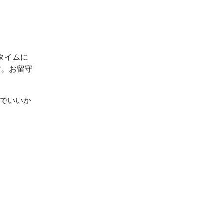
タイムに
す。お留守
ルでいいか