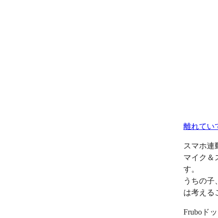
離れてい
スマホ連
マイク＆
す。
うちの子
は考える
Frub