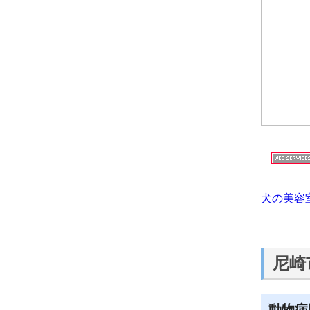
犬の美容
尼崎
動物病