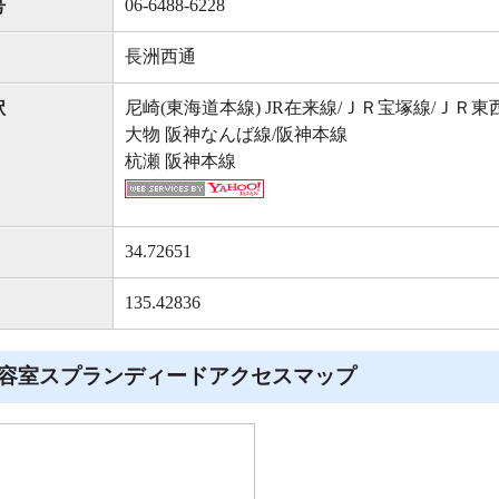
06-6488-6228
号
長洲西通
尼崎(東海道本線) JR在来線/ＪＲ宝塚線/ＪＲ東
駅
大物 阪神なんば線/阪神本線
杭瀬 阪神本線
34.72651
135.42836
容室スプランディードアクセスマップ