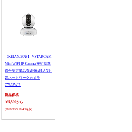
【KEIAN/恵安】 VSTARCAM
Mini WIFI IP Camera 技術基準
適合認定済み有線/無線LAN対
応ネットワークカメラ
C7823WIP
新品価格
￥5,590
から
(2018/3/29 10:43時点)