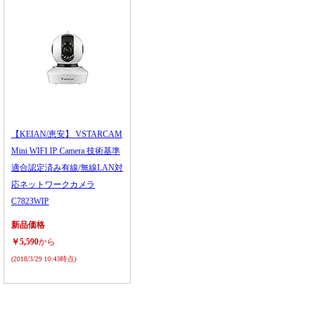
【KEIAN/恵安】 VSTARCAM
Mini WIFI IP Camera 技術基準
適合認定済み有線/無線LAN対
応ネットワークカメラ
C7823WIP
新品価格
￥5,590
から
(2018/3/29 10:43時点)