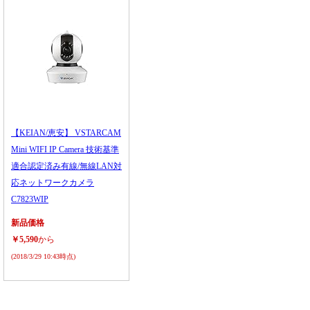
【KEIAN/恵安】 VSTARCAM
Mini WIFI IP Camera 技術基準
適合認定済み有線/無線LAN対
応ネットワークカメラ
C7823WIP
新品価格
￥5,590
から
(2018/3/29 10:43時点)