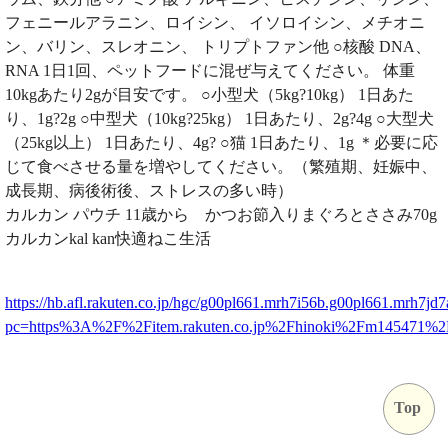
フェニールアラニン、ロイシン、 イソロイシン、メチオニ
ン、バリン、スレオニン、 トリプトファン他 ○核酸 DNA、
RNA 1日1回、ペットフードに混ぜ与えてください。 体重
10kgあたり2gが目安です。 ○小型犬（5kg?10kg） 1日あた
り、1g?2g ○中型犬（10kg?25kg） 1日あたり、2g?4g ○大型犬
（25kg以上） 1日あたり、4g? ○猫 1日あたり、1g ＊必要に応
じて食べさせる量を増やしてください。（繁殖期、妊娠中、
成長期、病後術後、ストレスの多い時）
カルカン パウチ 11歳から かつお節入りまぐろとささみ70g
カルカンkal kan快適ねこ生活
https://hb.afl.rakuten.co.jp/hgc/g00pl661.mrh7i56b.g00pl661.mrh7jd7
pc=https%3A%2F%2Fitem.rakuten.co.jp%2Fhinoki%2Fm145471%
Top