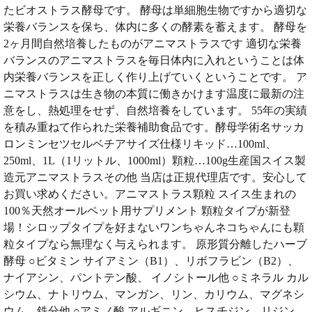
たビオストラス酵母です。 酵母は単細胞生物ですから適切な
栄養バランスを保ち、体内に多くの酵素を蓄えます。 酵母を
2ヶ月間自然培養したものがアニマストラスです 適切な栄養
バランスのアニマストラスを毎日体内に入れということは体
内栄養バランスを正しく作り上げていくということです。 ア
ニマストラスは生き物の本質に働きかけます温度に最新の注
意をし、熱処理をせず、自然培養をしています。 55年の実績
を積み重ねて作られた栄養補助食品です。酵母学術名サッカ
ロンミンセツセルベチアサイズ仕様リキッド…100ml、
250ml、1L（1リットル、1000ml）顆粒…100g生産国スイス製
造元アニマストラスその他 当店は正規代理店です。安心して
お買い求めください。アニマストラス顆粒 スイス生まれの
100％天然オールペット用サプリメント 顆粒タイプが新登
場！シロップタイプを好まないワンちゃんネコちゃんにも顆
粒タイプなら無理なく与えられます。 原形質分離したハーブ
酵母 ○ビタミン サイアミン（B1）、リボフラビン（B2）、
ナイアシン、パントテン酸、 イノシトール他 ○ミネラル カル
シウム、ナトリウム、マンガン、リン、カリウム、マグネシ
ウム、鉄分他 ○アミノ酸 アルギニン、ヒスチジン、リジン、