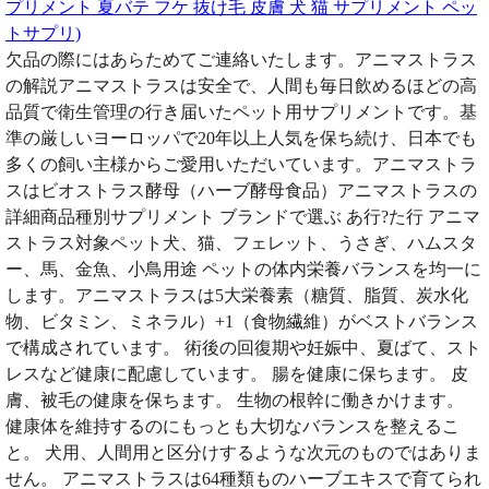
プリメント 夏バテ フケ 抜け毛 皮膚 犬 猫 サプリメント ペッ
トサプリ)
欠品の際にはあらためてご連絡いたします。アニマストラス
の解説アニマストラスは安全で、人間も毎日飲めるほどの高
品質で衛生管理の行き届いたペット用サプリメントです。基
準の厳しいヨーロッパで20年以上人気を保ち続け、日本でも
多くの飼い主様からご愛用いただいています。アニマストラ
スはビオストラス酵母（ハーブ酵母食品）アニマストラスの
詳細商品種別サプリメント ブランドで選ぶ あ行?た行 アニマ
ストラス対象ペット犬、猫、フェレット、うさぎ、ハムスタ
ー、馬、金魚、小鳥用途 ペットの体内栄養バランスを均一に
します。アニマストラスは5大栄養素（糖質、脂質、炭水化
物、ビタミン、ミネラル）+1（食物繊維）がベストバランス
で構成されています。 術後の回復期や妊娠中、夏ばて、スト
レスなど健康に配慮しています。 腸を健康に保ちます。 皮
膚、被毛の健康を保ちます。 生物の根幹に働きかけます。
健康体を維持するのにもっとも大切なバランスを整えるこ
と。 犬用、人間用と区分けするような次元のものではありま
せん。 アニマストラスは64種類ものハーブエキスで育てられ