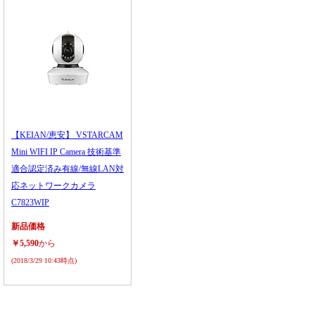
【KEIAN/恵安】 VSTARCAM
Mini WIFI IP Camera 技術基準
適合認定済み有線/無線LAN対
応ネットワークカメラ
C7823WIP
新品価格
￥5,590
から
(2018/3/29 10:43時点)