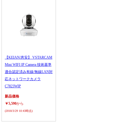
【KEIAN/恵安】 VSTARCAM
Mini WIFI IP Camera 技術基準
適合認定済み有線/無線LAN対
応ネットワークカメラ
C7823WIP
新品価格
￥5,590
から
(2018/3/29 10:43時点)