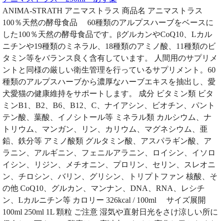
ANIMA-STRATH アニマストラス 商品名 アニマストラス
100％天然の酵母食品 60種類のアルプスハーブをベースに
した100％天然の酵母食品です。βグルカンやCoQ10、Lカル
ニチンや19種類のミネラル、18種類のアミノ酸、11種類のビ
タミン等をバランス良く含有しています。 人間用のサプリメ
ントと同様の厳しい衛生管理を行っているサプリメント。60
種類のアルプスハーブから濃厚なハーブエキスを抽出し、愛
犬愛猫の健康維持をサポートします。 成分 ビタミン類 ビタ
ミンB1、B2、B6、B12、C、ナイアシン、ビオチン、パント
テン酸、葉酸、イノシトール等 ミネラル類 カルシウム、ナ
トリウム、マンガン、リン、カリウム、マグネシウム、亜
鉛、鉄分等 アミノ酸類 グルタミン酸、アスパラギン酸、ア
ラニン、アルギニン、フェニルアラニン、ロイシン、イソロ
イシン、リジン、メチオニン、プロリン、セリン、スレオニ
ン、チロシン、バリン、グリシン、トリプトファン 核酸、そ
の他 CoQ10、グルカン、マンナン、DNA、RNA、レシチ
ン、Lカルニチン等 カロリー 326kcal / 100ml サイズ展開
100ml 250ml 1L 顆粒 ご注意 湿気や直射日光をさけ涼しい所に