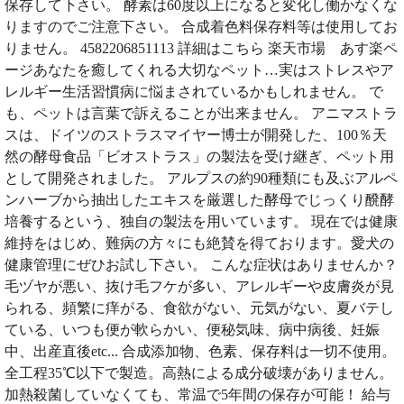
保存して下さい。 酵素は60度以上になると変化し働かなくな
りますのでご注意下さい。 合成着色料保存料等は使用してお
りません。 4582206851113 詳細はこちら 楽天市場 あす楽ペ
ージあなたを癒してくれる大切なペット…実はストレスやア
レルギー生活習慣病に悩まされているかもしれません。 で
も、ペットは言葉で訴えることが出来ません。 アニマストラ
スは、ドイツのストラスマイヤー博士が開発した、100％天
然の酵母食品「ビオストラス」の製法を受け継ぎ、ペット用
として開発されました。 アルプスの約90種類にも及ぶアルペ
ンハーブから抽出したエキスを厳選した酵母でじっくり醗酵
培養するという、独自の製法を用いています。 現在では健康
維持をはじめ、難病の方々にも絶賛を得ております。愛犬の
健康管理にぜひお試し下さい。 こんな症状はありませんか？
毛ヅヤが悪い、抜け毛フケが多い、アレルギーや皮膚炎が見
られる、頻繁に痒がる、食欲がない、元気がない、夏バテし
ている、いつも便が軟らかい、便秘気味、病中病後、妊娠
中、出産直後etc... 合成添加物、色素、保存料は一切不使用。
全工程35℃以下で製造。高熱による成分破壊がありません。
加熱殺菌していなくても、常温で5年間の保存が可能！ 給与