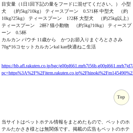
目安量（1日1回下記の量をフードに混ぜてください。） 小型
犬 （約5kg?10kg） ティースプーン 0.5?1杯 中型犬 （約
10kg?25kg） ティースプーン 1?2杯 大型犬 （約25kg以上）
ティースプーン 2杯? 猫小動物 （約5kg?10kg） ティースプ
ーン 0.5杯
カルカン パウチ 11歳から かつお節入りまぐろとささみ
70g*16コセットカルカンkal kan快適ねこ生活
https://hb.afl.rakuten.co.jp/hgc/g00pl661.mrh7i56b.g00pl661.mrh7jd7
pc=https%3A%2F%2Fitem.rakuten.co.jp%2Fhinoki%2Fm145490%
Top
当サイトはペットホテル情報をまとめたもので、ペットのホ
テルたかさき様とは無関係です。掲載の広告もペットのホテ