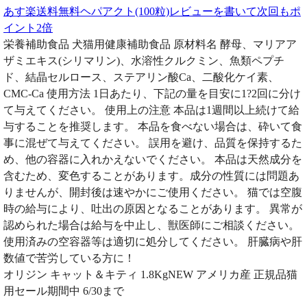
あす楽送料無料ヘパアクト(100粒)レビューを書いて次回もポ
イント2倍
栄養補助食品 犬猫用健康補助食品 原材料名 酵母、マリアア
ザミエキス(シリマリン)、水溶性クルクミン、魚類ペプチ
ド、結晶セルロース、ステアリン酸Ca、二酸化ケイ素、
CMC-Ca 使用方法 1日あたり、下記の量を目安に1?2回に分け
て与えてください。 使用上の注意 本品は1週間以上続けて給
与することを推奨します。 本品を食べない場合は、砕いて食
事に混ぜて与えてください。 誤用を避け、品質を保持するた
め、他の容器に入れかえないでください。 本品は天然成分を
含むため、変色することがあります。成分の性質には問題あ
りませんが、開封後は速やかにご使用ください。 猫では空腹
時の給与により、吐出の原因となることがあります。 異常が
認められた場合は給与を中止し、獣医師にご相談ください。
使用済みの空容器等は適切に処分してください。 肝臓病や肝
数値で苦労している方に！
オリジン キャット＆キティ 1.8KgNEW アメリカ産 正規品猫
用セール期間中 6/30まで