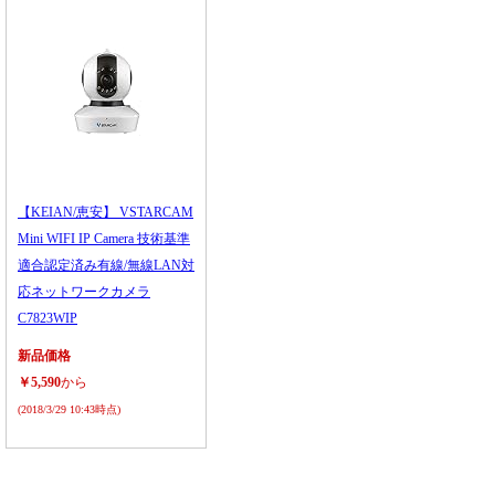
【KEIAN/恵安】 VSTARCAM
Mini WIFI IP Camera 技術基準
適合認定済み有線/無線LAN対
応ネットワークカメラ
C7823WIP
新品価格
￥5,590
から
(2018/3/29 10:43時点)