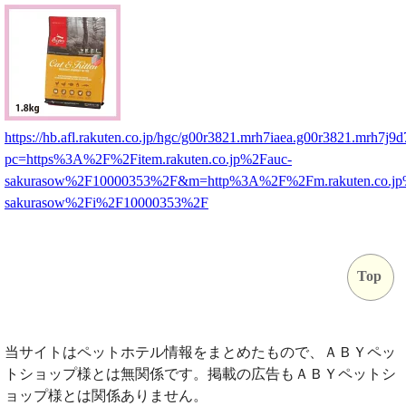
https://hb.afl.rakuten.co.jp/hgc/g00r3821.mrh7iaea.g00r3821.mrh7j9d
pc=https%3A%2F%2Fitem.rakuten.co.jp%2Fauc-
sakurasow%2F10000353%2F&m=http%3A%2F%2Fm.rakuten.co.jp
sakurasow%2Fi%2F10000353%2F
Top
当サイトはペットホテル情報をまとめたもので、ＡＢＹペッ
トショップ様とは無関係です。掲載の広告もＡＢＹペットシ
ョップ様とは関係ありません。