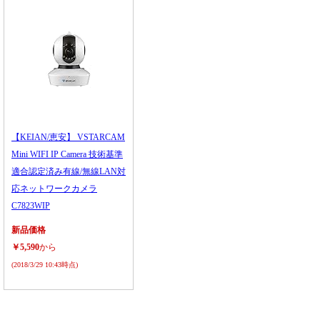
【KEIAN/恵安】 VSTARCAM
Mini WIFI IP Camera 技術基準
適合認定済み有線/無線LAN対
応ネットワークカメラ
C7823WIP
新品価格
￥5,590
から
(2018/3/29 10:43時点)