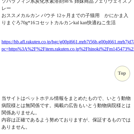
ソパラフィン系炭化水素溶剤98％ 姉妹商品フェリウェイスプ
レー
おススメカルカン パウチ 12ヶ月までの子猫用 かにかま入
りまぐろ70g*16コセットカルカンkal kan快適ねこ生活
https://hb.afl.rakuten.co.jp/hgc/g00pl661.mrh7i56b.g00pl661.mrh7jd7
pc=https%3A%2F%2Fitem.rakuten.co.jp%2Fhinoki%2Fm145473%
Top
当サイトはペットホテル情報をまとめたもので、いとう動物
病院様とは無関係です。掲載の広告もいとう動物病院様とは
関係ありません。
内容は正確であるよう努めておりますが、保証するものでは
ありません。