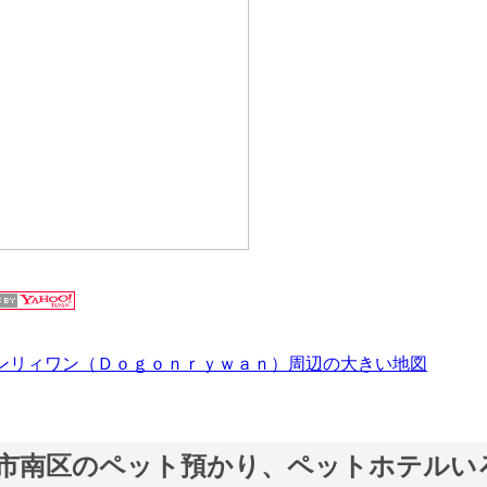
ンリィワン（Ｄｏｇｏｎｒｙｗａｎ）周辺の大きい地図
市南区のペット預かり、ペットホテルい