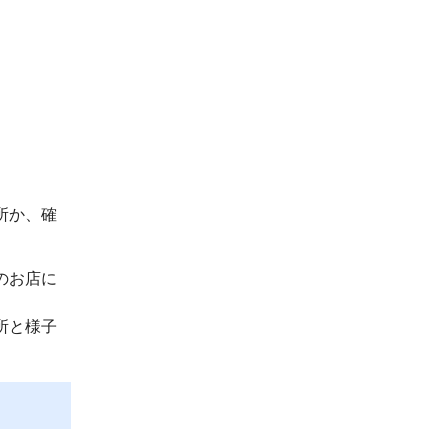
所か、確
のお店に
所と様子