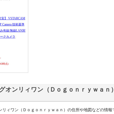
恵安】 VSTARCAM
 IP Camera 技術基準
み有線/無線LAN対
ークカメラ
ら
0:43時点)
グオンリィワン（Ｄｏｇｏｎｒｙｗａｎ
ンリィワン（Ｄｏｇｏｎｒｙｗａｎ）の住所や地図などの情報