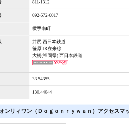
811-1312
号
092-572-6017
号
横手南町
井尻 西日本鉄道
駅
笹原 JR在来線
大橋(福岡県) 西日本鉄道
33.54355
130.44044
オンリィワン（Ｄｏｇｏｎｒｙｗａｎ）アクセスマ