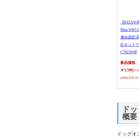
【KEIAN/
Mini WIFI
適合認定済
応ネットワ
C7823WIP
新品価格
￥5,590
か
(2018/3/29 1
ドッ
概要
ドッグオ