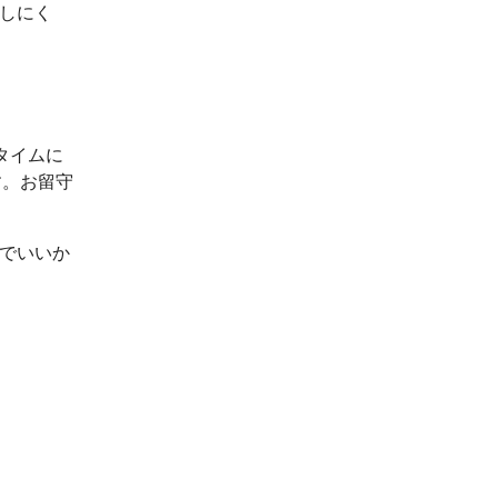
出しにく
タイムに
す。お留守
ルでいいか