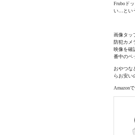
Frub
い…とい
画像タッ
防犯カメ
映像を確
番中のペ
おやつな
らお安い
Amazo