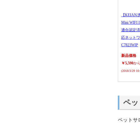
【KEIAN/
Mini WIFI
適合認定済
応ネットワ
C7823WIP
新品価格
￥5,590
か
(2018/3/29 1
ペッ
ペットサ