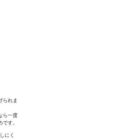
げられま
なら一度
めです。
出しにく