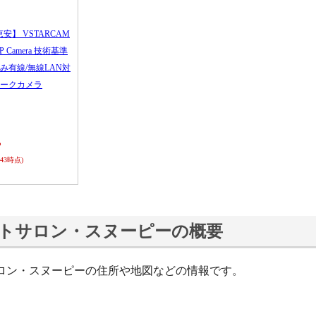
恵安】 VSTARCAM
 IP Camera 技術基準
み有線/無線LAN対
ークカメラ
ら
0:43時点)
トサロン・スヌーピーの概要
ロン・スヌーピーの住所や地図などの情報です。