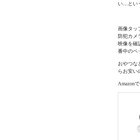
い…とい
画像タッ
防犯カメ
映像を確
番中のペ
おやつな
らお安い
Amazo