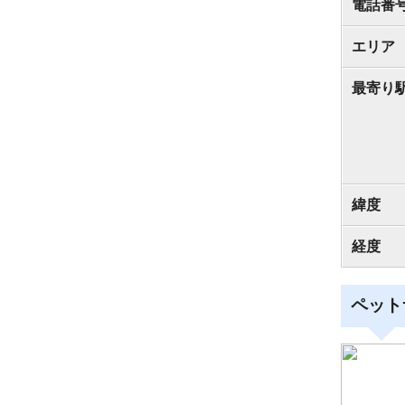
電話番
エリア
最寄り
緯度
経度
ペット