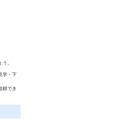
ょう。
見学・下
信頼でき