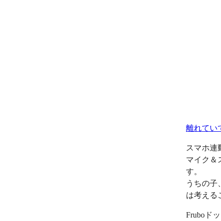
離れてい
スマホ連
マイク＆
す。
うちの子
は考える
Frub