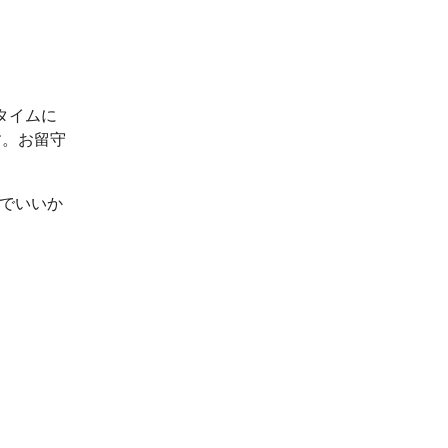
タイムに
す。お留守
ルでいいか