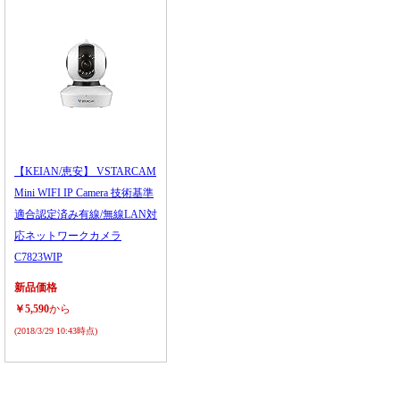
【KEIAN/恵安】 VSTARCAM
Mini WIFI IP Camera 技術基準
適合認定済み有線/無線LAN対
応ネットワークカメラ
C7823WIP
新品価格
￥5,590
から
(2018/3/29 10:43時点)