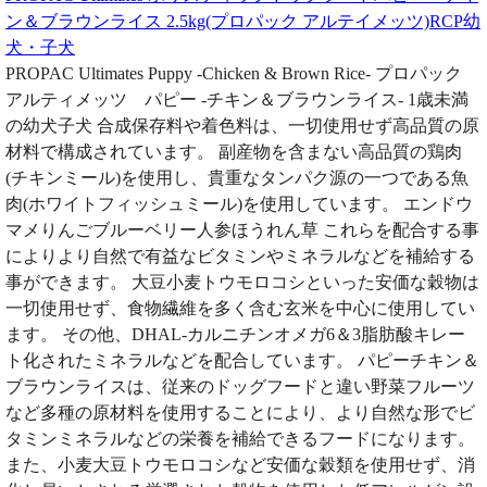
ン＆ブラウンライス 2.5kg(プロパック アルテイメッツ)RCP幼
犬・子犬
PROPAC Ultimates Puppy -Chicken & Brown Rice- プロパック
アルティメッツ パピー -チキン＆ブラウンライス- 1歳未満
の幼犬子犬 合成保存料や着色料は、一切使用せず高品質の原
材料で構成されています。 副産物を含まない高品質の鶏肉
(チキンミール)を使用し、貴重なタンパク源の一つである魚
肉(ホワイトフィッシュミール)を使用しています。 エンドウ
マメりんごブルーベリー人参ほうれん草 これらを配合する事
によりより自然で有益なビタミンやミネラルなどを補給する
事ができます。 大豆小麦トウモロコシといった安価な穀物は
一切使用せず、食物繊維を多く含む玄米を中心に使用してい
ます。 その他、DHAL-カルニチンオメガ6＆3脂肪酸キレー
ト化されたミネラルなどを配合しています。 パピーチキン＆
ブラウンライスは、従来のドッグフードと違い野菜フルーツ
など多種の原材料を使用することにより、より自然な形でビ
タミンミネラルなどの栄養を補給できるフードになります。
また、小麦大豆トウモロコシなど安価な穀類を使用せず、消