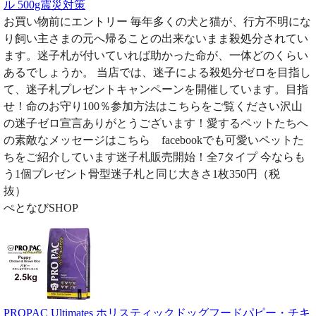
ル 500g震災対策
お買い物前にエントリー 毎年多くの犬と猫が、行方不明にな
り飼い主さまの元へ帰ることの出来ないまま殺処分されてい
ます。迷子札が付いていれば助かった命が、一体どのくらい
あるでしょうか。 当店では、迷子による殺処分ゼロを目指し
て、迷子札プレゼントキャンペーンを開催しています。目指
せ！命のお守り100％参加方法はこちらをご覧ください沢山
の迷子ゼロ宣言ありがとうございます！愛するペットたちへ
の素敵なメッセージはこちら facebookでも可愛いペットた
ちをご紹介しています迷子札販売開始！全7タイプ 今ならも
う1個プレゼント骨型迷子札と同じ大きさ1枚350円（税
抜）
ぺとなびSHOP
PROPAC Ultimates ホリスティックドッグフードパピー・チキ