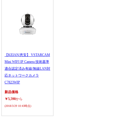
【KEIAN/恵安】 VSTARCAM
Mini WIFI IP Camera 技術基準
適合認定済み有線/無線LAN対
応ネットワークカメラ
C7823WIP
新品価格
￥5,590
から
(2018/3/29 10:43時点)