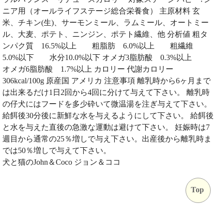
ニア用（オールライフステージ総合栄養食） 主原材料 玄
米、チキン(生)、サーモンミール、ラムミール、オートミー
ル、大麦、ポテト、ニンジン、ポテト繊維、他 分析値 粗タ
ンパク質 16.5%以上 粗脂肪 6.0%以上 粗繊維
5.0%以下 水分10.0%以下 オメガ3脂肪酸 0.3%以上
オメガ6脂肪酸 1.7%以上 カロリー 代謝カロリー
306kcal/100g 原産国 アメリカ 注意事項 離乳時から6ヶ月まで
は出来るだけ1日2回から4回に分けて与えて下さい。 離乳時
の仔犬にはフードを多少砕いて微温湯を注ぎ与えて下さい。
給餌後30分後に新鮮な水を与えるようにして下さい。 給餌後
と水を与えた直後の急激な運動は避けて下さい。 妊娠時は7
週目から通常の25％増しで与え下さい。出産後から離乳時ま
では50％増しで与えて下さい。
犬と猫のJohn＆Coco ジョン＆ココ
Top