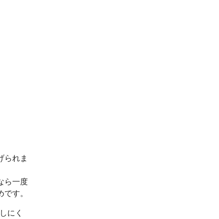
げられま
なら一度
めです。
出しにく