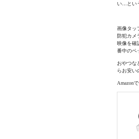
い…とい
画像タッ
防犯カメ
映像を確
番中のペ
おやつな
らお安い
Amazo