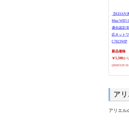
【KEIAN/
Mini WIFI
適合認定済
応ネットワ
C7823WIP
新品価格
￥5,590
か
(2018/3/29 1
アリ
アリエル