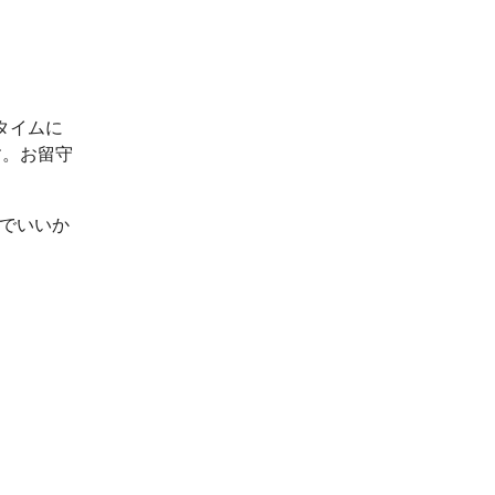
タイムに
す。お留守
ルでいいか