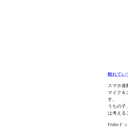
離れてい
スマホ連
マイク＆
す。
うちの子
は考える
Frub