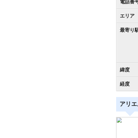
電話番
エリア
最寄り
緯度
経度
アリエ