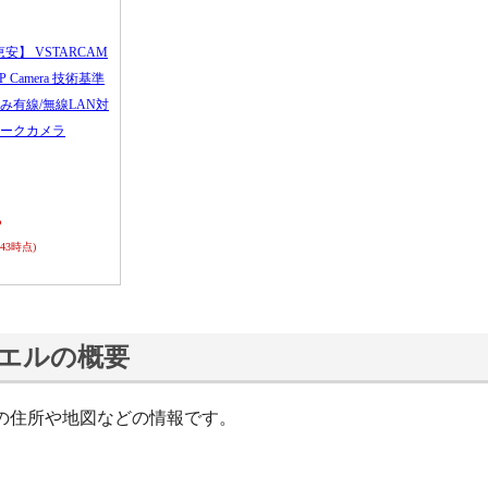
恵安】 VSTARCAM
 IP Camera 技術基準
み有線/無線LAN対
ークカメラ
ら
0:43時点)
エルの概要
の住所や地図などの情報です。