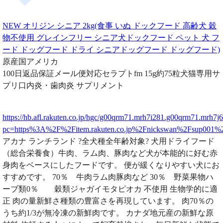
NEW オリジン シニア 2kg(食事 いぬ ドックフード 高齢犬 穀
物不使用 グレインフリー シニア犬ドックフード ペット 犬 フ
ード ドッグフード ドライ シニアドッグフード ドッグフード)
原産国アメリカ
100日返品保証メール便対応セラプトfm 15g約75粒犬猫専用サ
プリ口内炎・歯肉炎 サプリメント
https://hb.afl.rakuten.co.jp/hgc/g00qrm71.mrh7i281.g00qrm71.mrh7j
pc=https%3A%2F%2Fitem.rakuten.co.jp%2Fnickswan%2Fsup00
アカナ ランチランド ?全犬種全年齢対象? 犬用ドライフード
（総合栄養食）牛肉、ラム肉、豚肉など犬が本能的に好む赤
身肉をベースにしたフードです。 便が緩くなりやすい犬にお
すすめです。 70％ 牛肉ラム肉豚肉など 30％ 野菜果物ハ
ーブ類0％ 穀類ジャガイモタピオカ 不使用 生物学的に適
正 肉の量新鮮さ種類の豊富さを再現しています。 肉70％の
うち約1/3が無冷凍の新鮮肉です。 カナダ地元産の新鮮な原