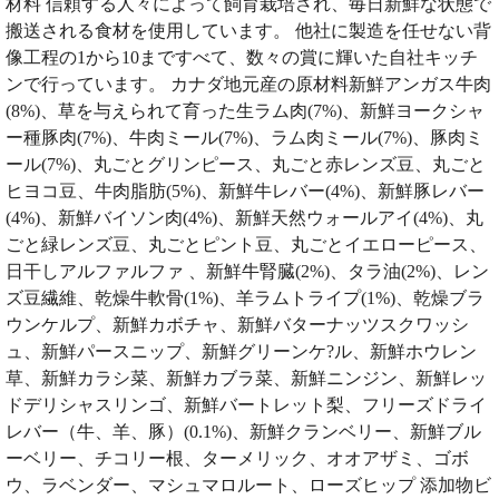
材料 信頼する人々によって飼育栽培され、毎日新鮮な状態で
搬送される食材を使用しています。 他社に製造を任せない背
像工程の1から10まですべて、数々の賞に輝いた自社キッチ
ンで行っています。 カナダ地元産の原材料新鮮アンガス牛肉
(8%)、草を与えられて育った生ラム肉(7%)、新鮮ヨークシャ
ー種豚肉(7%)、牛肉ミール(7%)、ラム肉ミール(7%)、豚肉ミ
ール(7%)、丸ごとグリンピース、丸ごと赤レンズ豆、丸ごと
ヒヨコ豆、牛肉脂肪(5%)、新鮮牛レバー(4%)、新鮮豚レバー
(4%)、新鮮バイソン肉(4%)、新鮮天然ウォールアイ(4%)、丸
ごと緑レンズ豆、丸ごとピント豆、丸ごとイエローピース、
日干しアルファルファ 、新鮮牛腎臓(2%)、タラ油(2%)、レン
ズ豆繊維、乾燥牛軟骨(1%)、羊ラムトライプ(1%)、乾燥ブラ
ウンケルプ、新鮮カボチャ、新鮮バターナッツスクワッシ
ュ、新鮮パースニップ、新鮮グリーンケ?ル、新鮮ホウレン
草、新鮮カラシ菜、新鮮カブラ菜、新鮮ニンジン、新鮮レッ
ドデリシャスリンゴ、新鮮バートレット梨、フリーズドライ
レバー（牛、羊、豚）(0.1%)、新鮮クランベリー、新鮮ブル
ーベリー、チコリー根、ターメリック、オオアザミ、ゴボ
ウ、ラベンダー、マシュマロルート、ローズヒップ 添加物ビ