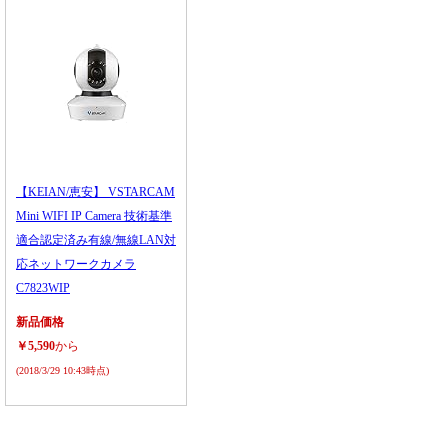
【KEIAN/恵安】 VSTARCAM
Mini WIFI IP Camera 技術基準
適合認定済み有線/無線LAN対
応ネットワークカメラ
C7823WIP
新品価格
￥5,590
から
(2018/3/29 10:43時点)