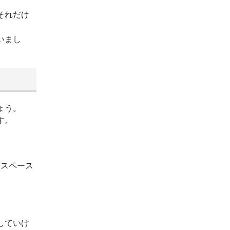
それだけ
いまし
ょう。
す。
ースペース
していけ