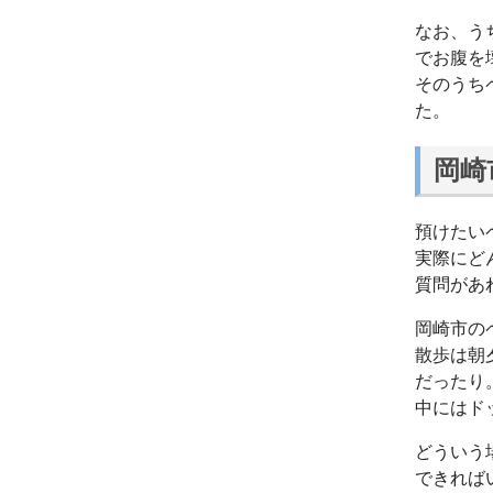
なお、う
でお腹を
そのうち
た。
岡崎
預けたい
実際にど
質問があ
岡崎市の
散歩は朝
だったり
中にはド
どういう
できれば