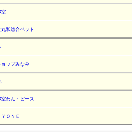
容室
社丸和総合ペット
ル
ショップみなみ
ｓ
容室わん・ピース
ＰＹＯＮＥ