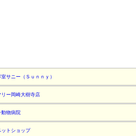
容室サニー（Ｓｕｎｎｙ）
マリー岡崎大樹寺店
ン動物病院
ペットショップ