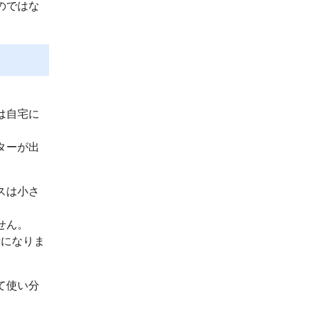
のではな
は自宅に
ターが出
スは小さ
せん。
話になりま
て使い分