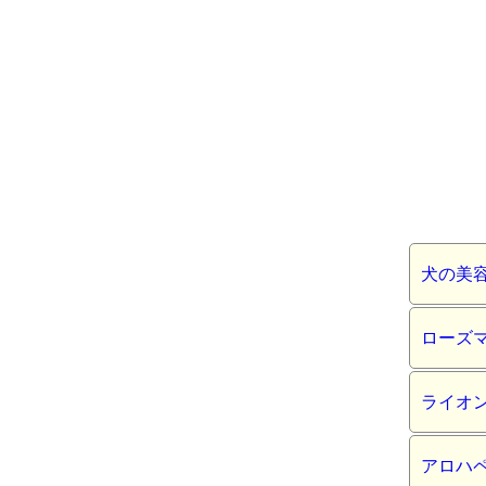
犬の美
ローズ
ライオ
アロハ