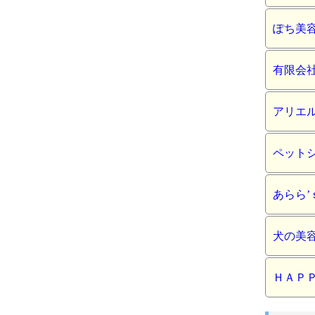
ぽち美
有限会
アリエ
ペット
あらら’
犬の美
ＨＡＰ