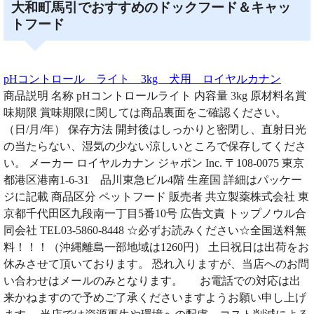
大和町馬引でおすすめのドックフード＆キャッ
トフード
pHコントロール ライト 3kg 犬用 ロイヤルカナン
商品説明 名称 pHコントロールライト 内容量 3kg 原材料名賞
味期限 賞味期限に関しては商品裏面をご確認ください。
（日/月/年） 保存方法 開封後はしっかりと密閉し、直射日光
の当たらない、湿気の少ない涼しいところで保存してくださ
い。 メーカー ロイヤルカナン ジャポン Inc. 〒108-0075 東京
都港区港南1-6-31 品川東急ビル4階 生産国 詳細はパッケー
ジに記載 商品区分 ペットフード 販売者 共立製薬株式会社 東
京都千代田区九段南一丁目5番10号 広告文責 トップノウル合
同会社 TEL03-5860-8448 ☆必ずお読みください☆全国送料無
料！！！（沖縄離島一部地域は1260円） 土日祝日は出荷をお
休みさせて頂いております。 恐れ入りますが、当店へのお問
い合わせはメールのみとなります。 お電話での対応は出
来かねますので予めご了承くださいますようお願い申し上げ