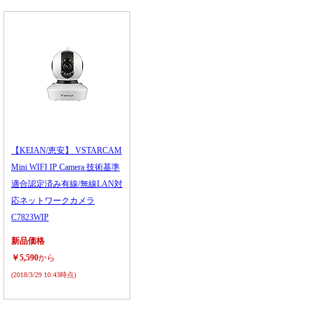
【KEIAN/恵安】 VSTARCAM
Mini WIFI IP Camera 技術基準
適合認定済み有線/無線LAN対
応ネットワークカメラ
C7823WIP
新品価格
￥5,590
から
(2018/3/29 10:43時点)