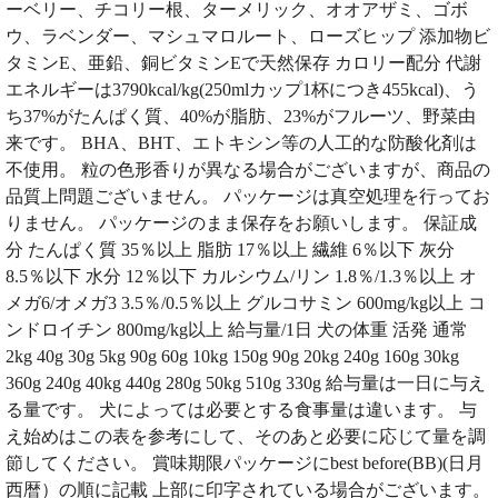
ーベリー、チコリー根、ターメリック、オオアザミ、ゴボ
ウ、ラベンダー、マシュマロルート、ローズヒップ 添加物ビ
タミンE、亜鉛、銅ビタミンEで天然保存 カロリー配分 代謝
エネルギーは3790kcal/kg(250mlカップ1杯につき455kcal)、う
ち37%がたんぱく質、40%が脂肪、23%がフルーツ、野菜由
来です。 BHA、BHT、エトキシン等の人工的な防酸化剤は
不使用。 粒の色形香りが異なる場合がございますが、商品の
品質上問題ございません。 パッケージは真空処理を行ってお
りません。 パッケージのまま保存をお願いします。 保証成
分 たんぱく質 35％以上 脂肪 17％以上 繊維 6％以下 灰分
8.5％以下 水分 12％以下 カルシウム/リン 1.8％/1.3％以上 オ
メガ6/オメガ3 3.5％/0.5％以上 グルコサミン 600mg/kg以上 コ
ンドロイチン 800mg/kg以上 給与量/1日 犬の体重 活発 通常
2kg 40g 30g 5kg 90g 60g 10kg 150g 90g 20kg 240g 160g 30kg
360g 240g 40kg 440g 280g 50kg 510g 330g 給与量は一日に与え
る量です。 犬によっては必要とする食事量は違います。 与
え始めはこの表を参考にして、そのあと必要に応じて量を調
節してください。 賞味期限パッケージにbest before(BB)(日月
西暦）の順に記載 上部に印字されている場合がございます。