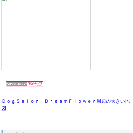
ＤｏｇＳａｌｏｎ・ＤｒｅａｍＦｌｏｗｅｒ周辺の大きい地
図