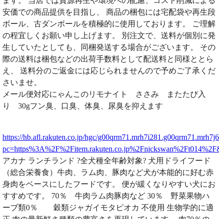
ます。 当店では資源再生や環境への配慮、コスト削減による
安価での商品提供を目指し、 商品の梱包には宅配袋や再生段
ボール、古ダンボールを積極的に使用しております。 ご理解
の程宜しくお願い申し上げます。 別注文で、送料が個別に発
生していたとしても、同梱発送する場合がございます。 その
際の送料は梱包などの出荷手数料として配送料と同様ととら
え、 送料分のご返金には応じられませんので予めご了承くだ
さいませ。
メール便対応にゃんこのリモナイト ささみ またたび入
り 30gフン臭、口臭、体臭、尿臭を抑えます
https://hb.afl.rakuten.co.jp/hgc/g00qrm71.mrh7i281.g00qrm71.mrh7j
pc=https%3A%2F%2Fitem.rakuten.co.jp%2Fnickswan%2Ft014%2
アカナ ランチランド ?全犬種全年齢対象? 犬用ドライフード
（総合栄養食）牛肉、ラム肉、豚肉など犬が本能的に好む赤
身肉をベースにしたフードです。 便が緩くなりやすい犬にお
すすめです。 70％ 牛肉ラム肉豚肉など 30％ 野菜果物ハ
ーブ類0％ 穀類ジャガイモタピオカ 不使用 生物学的に適