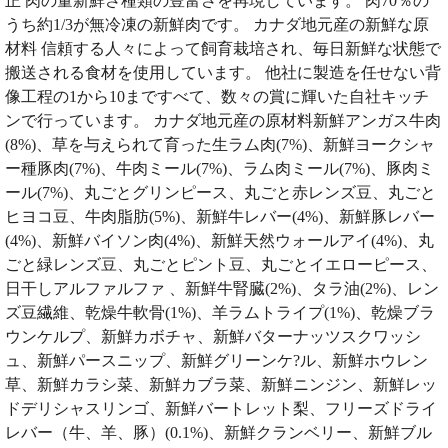
正 肉の量新鮮さ種類の豊富さを再現しています。 肉70％の
うち約1/3が無冷凍の新鮮肉です。 カナダ地元産の新鮮な原
材料 信頼する人々によって飼育栽培され、毎日新鮮な状態で
搬送される食材を使用しています。 他社に製造を任せない背
像工程の1から10まですべて、数々の賞に輝いた自社キッチ
ンで行っています。 カナダ地元産の原材料新鮮アンガス牛肉
(8%)、草を与えられて育った生ラム肉(7%)、新鮮ヨークシャ
ー種豚肉(7%)、牛肉ミール(7%)、ラム肉ミール(7%)、豚肉ミ
ール(7%)、丸ごとグリンピース、丸ごと赤レンズ豆、丸ごと
ヒヨコ豆、牛肉脂肪(5%)、新鮮牛レバー(4%)、新鮮豚レバー
(4%)、新鮮バイソン肉(4%)、新鮮天然ウォールアイ(4%)、丸
ごと緑レンズ豆、丸ごとピント豆、丸ごとイエローピース、
日干しアルファルファ 、新鮮牛腎臓(2%)、タラ油(2%)、レン
ズ豆繊維、乾燥牛軟骨(1%)、羊ラムトライプ(1%)、乾燥ブラ
ウンケルプ、新鮮カボチャ、新鮮バターナッツスクワッシ
ュ、新鮮パースニップ、新鮮グリーンケ?ル、新鮮ホウレン
草、新鮮カラシ菜、新鮮カブラ菜、新鮮ニンジン、新鮮レッ
ドデリシャスリンゴ、新鮮バートレット梨、フリーズドライ
レバー（牛、羊、豚）(0.1%)、新鮮クランベリー、新鮮ブル